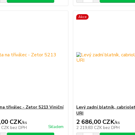
Akce
a tříválec - Zetor 5213 Viniční
Levý zadní blatník, cabriole
URI
,00 CZK
2 686,00 CZK
/
ks
/
ks
Skladem
9 CZK
bez DPH
2 219,83 CZK
bez DPH