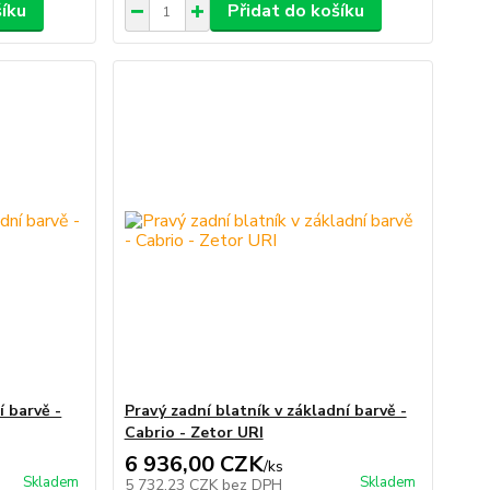
šíku
Přidat do košíku
í barvě -
Pravý zadní blatník v základní barvě -
Cabrio - Zetor URI
6 936,00 CZK
/
ks
Skladem
Skladem
5 732,23 CZK
bez DPH