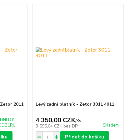
 Zetor 2011
Levý zadní blatník - Zetor 3011 4011
4 350,00 CZK
IHNED K
/
Ks
ODBĚRU
Skladem
3 595,04 CZK
bez DPH
šíku
Přidat do košíku