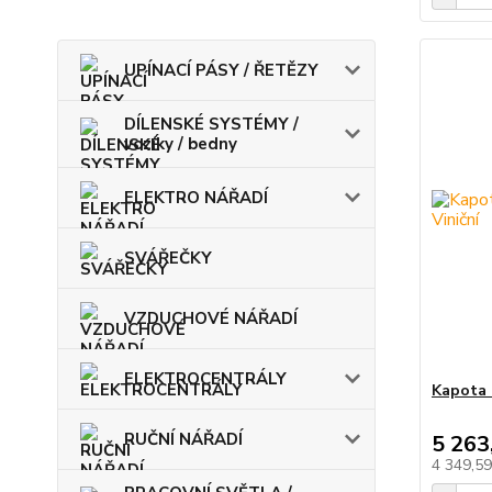
UPÍNACÍ PÁSY / ŘETĚZY
DÍLENSKÉ SYSTÉMY /
vozíky / bedny
ELEKTRO NÁŘADÍ
SVÁŘEČKY
VZDUCHOVÉ NÁŘADÍ
ELEKTROCENTRÁLY
Kapota n
RUČNÍ NÁŘADÍ
5 263
4 349,5