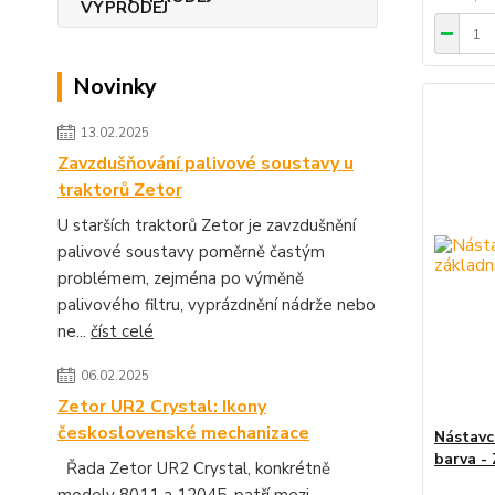
Novinky
13.02.2025
Zavzdušňování palivové soustavy u
traktorů Zetor
U starších traktorů Zetor je zavzdušnění
palivové soustavy poměrně častým
problémem, zejména po výměně
palivového filtru, vyprázdnění nádrže nebo
ne...
číst celé
06.02.2025
Zetor UR2 Crystal: Ikony
československé mechanizace
Nástavc
barva -
Řada Zetor UR2 Crystal, konkrétně