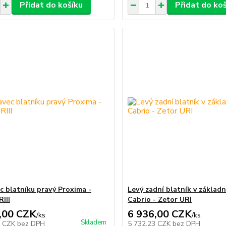
Přidat do košíku
Přidat do ko
c blatníku pravý Proxima -
Levý zadní blatník v základn
III
Cabrio - Zetor URI
,00 CZK
6 936,00 CZK
/
ks
/
ks
Skladem
7 CZK
bez DPH
5 732,23 CZK
bez DPH