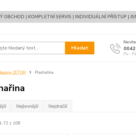
OBCHOD | KOMPLETNÍ SERVIS | INDIVIDUÁLNÍ PŘÍSTUP | J
Nevíte
Hledat
0042
Po - P
Skupiny ZETOR
Plechařina
hařina
jší
Nejlevnější
Nejdražší
1-72 z 108