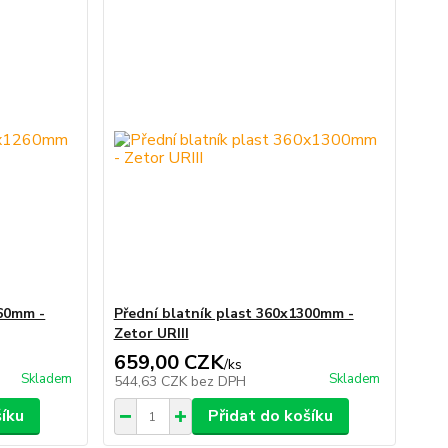
260mm -
Přední blatník plast 360x1300mm -
Zetor URIII
659,00 CZK
/
ks
Skladem
Skladem
544,63 CZK
bez DPH
šíku
Přidat do košíku