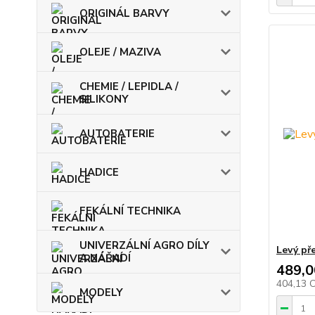
ORIGINÁL BARVY
OLEJE / MAZIVA
CHEMIE / LEPIDLA /
SILIKONY
AUTOBATERIE
HADICE
FEKÁLNÍ TECHNIKA
UNIVERZÁLNÍ AGRO DÍLY
Levý pře
A NÁŘADÍ
489,0
404,13 
MODELY