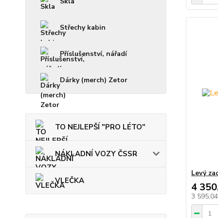
Skla
Střechy kabin
Příslušenství, nářadí
Dárky (merch) Zetor
TO NEJLEPŠÍ "PRO LÉTO"
NÁKLADNÍ VOZY ČSSR
Levý za
VLEČKA
4 350
3 595,0