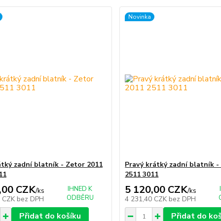
Novinka
átký zadní blatník - Zetor 2011
Pravý krátký zadní blatník -
11
2511 3011
,00 CZK
5 120,00 CZK
IHNED K
/
ks
/
ks
ODBĚRU
0 CZK
bez DPH
4 231,40 CZK
bez DPH
Přidat do košíku
Přidat do ko