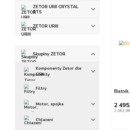
ZETOR URII CRYSTAL
ZTS
ZETOR URIII
Skupiny ZETOR
Komponenty Zetor dle
CSN
Filtry
Blatník 
Motor, spojka
2 495
2 061,9
Chlazení