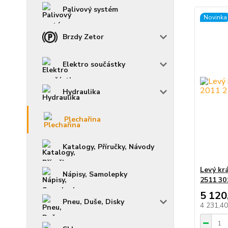
Palivový systém
Novinka
Brzdy Zetor
Elektro součástky
Hydraulika
Plechařina
Katalogy, Příručky, Návody
Levý kr
Nápisy, Samolepky
2511 30
5 120
Pneu, Duše, Disky
4 231,4