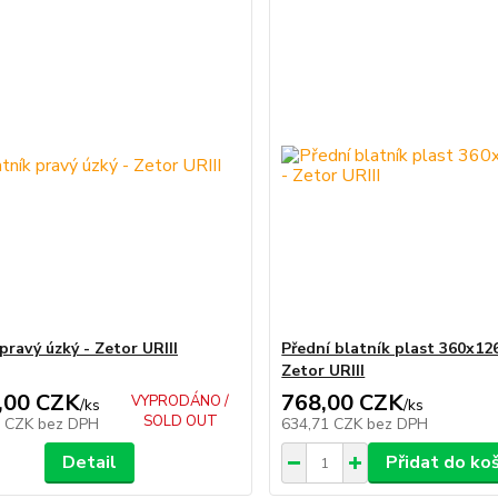
pravý úzký - Zetor URIII
Přední blatník plast 360x1
Zetor URIII
,00 CZK
768,00 CZK
VYPRODÁNO /
/
ks
/
ks
SOLD OUT
8 CZK
bez DPH
634,71 CZK
bez DPH
Detail
Přidat do ko