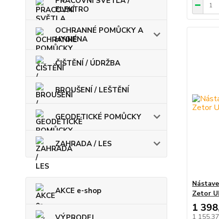
PRACOVNÍ SVĚTLA /
ELEKTRO
OCHRANNÉ POMŮCKY A
HYGIENA
ČIŠTĚNÍ / ÚDRŽBA
BROUŠENÍ / LEŠTĚNÍ
GEODETICKÉ POMŮCKY
ZAHRADA / LES
Nástave
AKCE e-shop
Zetor UR
1 398
1 155,3
VÝPRODEJ