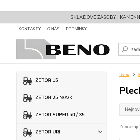
SKLADOVÉ ZÁSOBY | KAMENNÝ 
KONTAKTY
O NÁS
PODMÍNKY
Úvod
ZETOR 15
Plec
ZETOR 25 N/A/K
Nejnově
ZETOR SUPER 50 / 35
Zobrazuji 
ZETOR URI