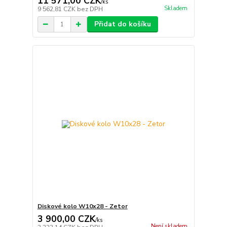
11 571,00 CZK
/
ks
Skladem
9 562,81 CZK
bez DPH
Přidat do košíku
Diskové kolo W10x28 - Zetor
3 900,00 CZK
/
ks
Není skladem