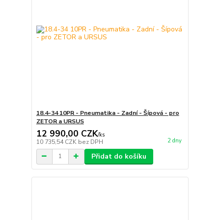
18.4-34 10PR - Pneumatika - Zadní - Šípová - pro
ZETOR a URSUS
12 990,00 CZK
/
ks
2 dny
10 735,54 CZK
bez DPH
Přidat do košíku