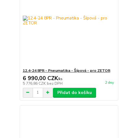
12.4-24 8PR - Pneumatika - Šípová - pro ZETOR
6 990,00 CZK
/
ks
2 dny
5 776,86 CZK
bez DPH
Přidat do košíku