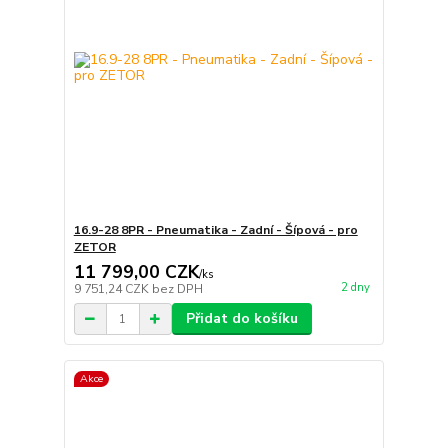
16.9-28 8PR - Pneumatika - Zadní - Šípová - pro
ZETOR
11 799,00 CZK
/
ks
2 dny
9 751,24 CZK
bez DPH
Přidat do košíku
Akce