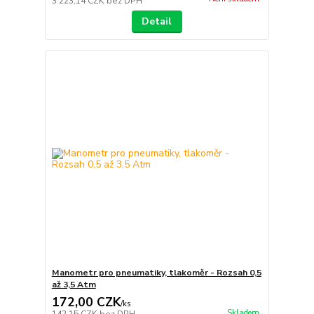
3 223,14 CZK
bez DPH
Detail
Manometr pro pneumatiky, tlakoměr - Rozsah 0,5
až 3,5 Atm
172,00 CZK
/
ks
Skladem