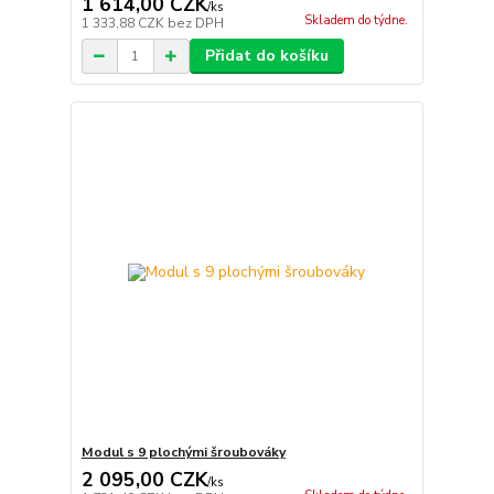
1 614,00 CZK
/
ks
Skladem do týdne.
1 333,88 CZK
bez DPH
Přidat do košíku
Modul s 9 plochými šroubováky
2 095,00 CZK
/
ks