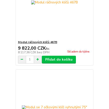
Modul ráčnových klíčů 467B
9 822,00 CZK
/
ks
Skladem do týdne.
8 117,36 CZK
bez DPH
Přidat do košíku