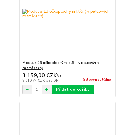
Modul s 13 očkoplochými klíči ( v palcových
rozměrech)
3 159,00 CZK
/
ks
Skladem do týdne.
2 610,74 CZK
bez DPH
Přidat do košíku