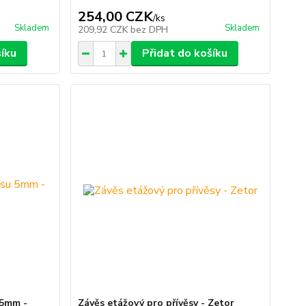
254,00 CZK
/
ks
Skladem
Skladem
209,92 CZK
bez DPH
šíku
Přidat do košíku
 5mm -
Závěs etážový pro přívěsy - Zetor