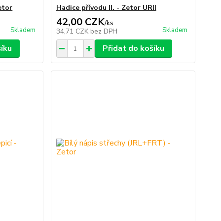
etor
Hadice přívodu II. - Zetor URII
42,00 CZK
/
ks
Skladem
Skladem
34,71 CZK
bez DPH
šíku
Přidat do košíku