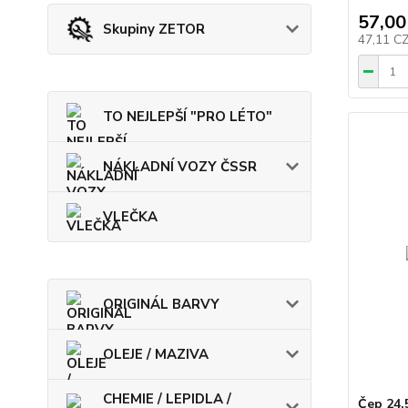
57,00
Skupiny ZETOR
47,11 C
TO NEJLEPŠÍ "PRO LÉTO"
NÁKLADNÍ VOZY ČSSR
VLEČKA
ORIGINÁL BARVY
OLEJE / MAZIVA
CHEMIE / LEPIDLA /
Čep 24,