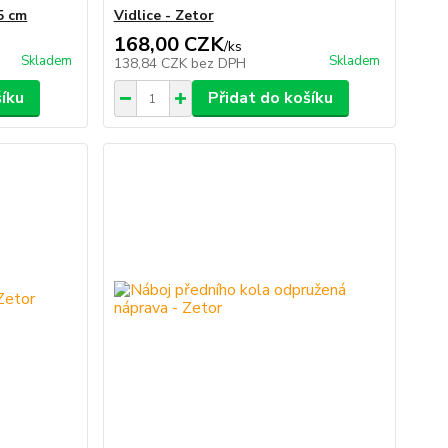
5 cm
Vidlice - Zetor
168,00 CZK
/
ks
Skladem
Skladem
138,84 CZK
bez DPH
šíku
Přidat do košíku