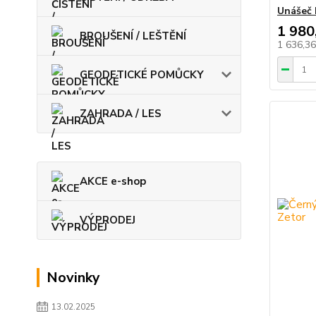
Unášeč 
1 980
BROUŠENÍ / LEŠTĚNÍ
1 636,3
GEODETICKÉ POMŮCKY
ZAHRADA / LES
AKCE e-shop
VÝPRODEJ
Novinky
13.02.2025