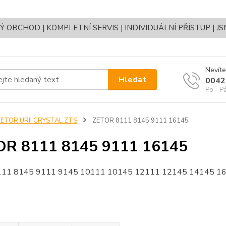
OBCHOD | KOMPLETNÍ SERVIS | INDIVIDUÁLNÍ PŘÍSTUP | J
Nevíte
Hledat
0042
Po - P
ZETOR URII CRYSTAL ZTS
ZETOR 8111 8145 9111 16145
OR 8111 8145 9111 16145
8111 8145 9111 9145 10111 10145 12111 12145 14145 16145