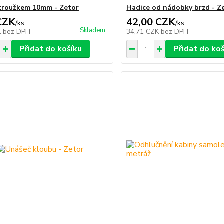
 kroužkem 10mm - Zetor
Hadice od nádobky brzd - Z
CZK
42,00 CZK
/
ks
/
ks
Skladem
K
bez DPH
34,71 CZK
bez DPH
Přidat do košíku
Přidat do ko