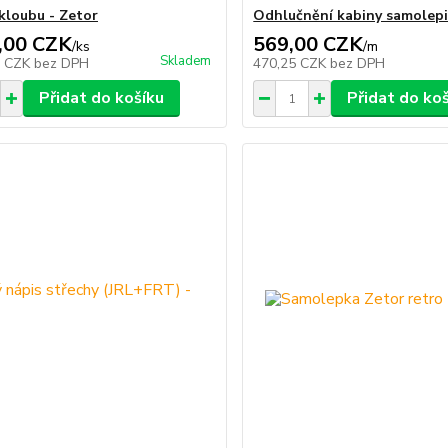
kloubu - Zetor
Odhlučnění kabiny samolepi
,00 CZK
569,00 CZK
/
ks
/
m
Skladem
6 CZK
bez DPH
470,25 CZK
bez DPH
Přidat do košíku
Přidat do ko