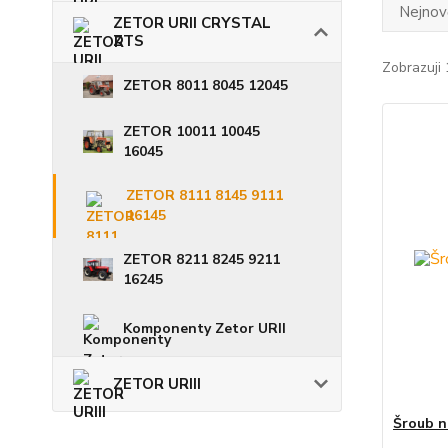
Nejnově
ZETOR URII CRYSTAL
ZTS
Zobrazuji
ZETOR 8011 8045 12045
ZETOR 10011 10045
16045
ZETOR 8111 8145 9111
16145
ZETOR 8211 8245 9211
16245
Komponenty Zetor URII
ZETOR URIII
Šroub n