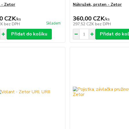
 - Zetor
Nákružek, prsten - Zetor
0 CZK
360,00 CZK
/
ks
/
ks
Skladem
ZK
bez DPH
297,52 CZK
bez DPH
Přidat do košíku
Přidat do ko