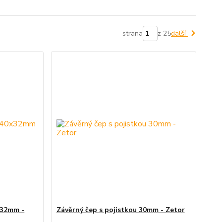
strana
z 25
další
x32mm -
Závěrný čep s pojistkou 30mm - Zetor