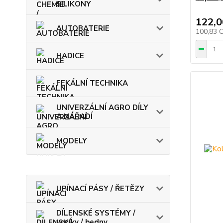
SILIKONY
122,0
AUTOBATERIE
100,83 
HADICE
FEKÁLNÍ TECHNIKA
UNIVERZÁLNÍ AGRO DÍLY
A NÁŘADÍ
MODELY
UPÍNACÍ PÁSY / ŘETĚZY
DÍLENSKÉ SYSTÉMY /
vozíky / bedny