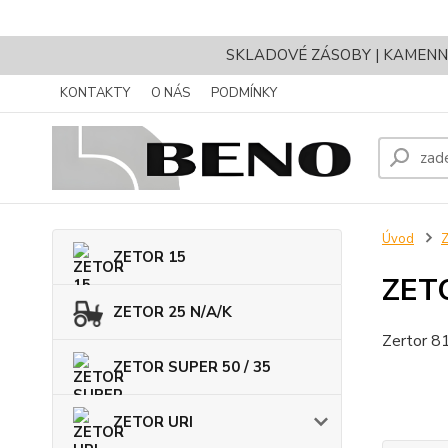
SKLADOVÉ ZÁSOBY | KAMENNÝ 
KONTAKTY
O NÁS
PODMÍNKY
Úvod
ZETOR 15
ZET
ZETOR 25 N/A/K
Zertor 
ZETOR SUPER 50 / 35
ZETOR URI