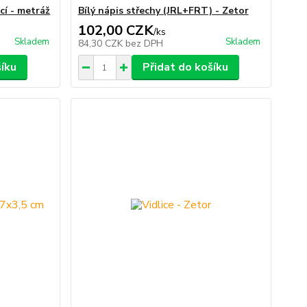
cí - metráž
Bílý nápis střechy (JRL+FRT) - Zetor
102,00 CZK
/
ks
Skladem
Skladem
84,30 CZK
bez DPH
šíku
Přidat do košíku