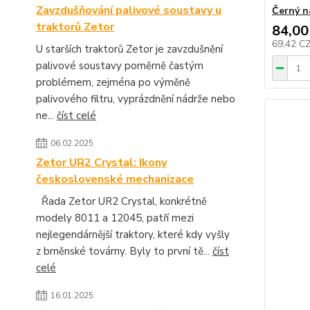
Zavzdušňování palivové soustavy u
Černý n
traktorů Zetor
84,00
69,42 C
U starších traktorů Zetor je zavzdušnění
palivové soustavy poměrně častým
problémem, zejména po výměně
palivového filtru, vyprázdnění nádrže nebo
ne...
číst celé
06.02.2025
Zetor UR2 Crystal: Ikony
československé mechanizace
Řada Zetor UR2 Crystal, konkrétně
modely 8011 a 12045, patří mezi
nejlegendárnější traktory, které kdy vyšly
z brněnské továrny. Byly to první tě...
číst
celé
16.01.2025