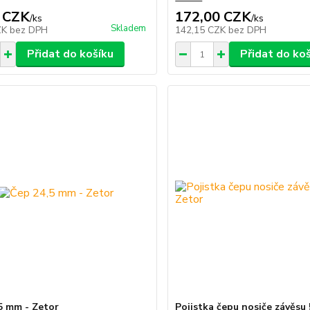
 CZK
172,00 CZK
/
ks
/
ks
Skladem
ZK
bez DPH
142,15 CZK
bez DPH
Přidat do košíku
Přidat do ko
5 mm - Zetor
Pojistka čepu nosiče závěsu