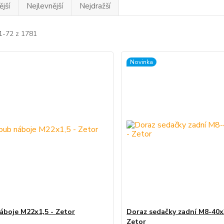
jší
Nejlevnější
Nejdražší
 1-72 z 1781
Novinka
áboje M22x1,5 - Zetor
Doraz sedačky zadní M8-40
Zetor