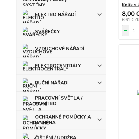
Kolík s
8,00 
ELEKTRO NÁŘADÍ
6,61 CZ
SVÁŘEČKY
VZDUCHOVÉ NÁŘADÍ
ELEKTROCENTRÁLY
RUČNÍ NÁŘADÍ
PRACOVNÍ SVĚTLA /
ELEKTRO
OCHRANNÉ POMŮCKY A
HYGIENA
ČIŠTĚNÍ / ÚDRŽBA