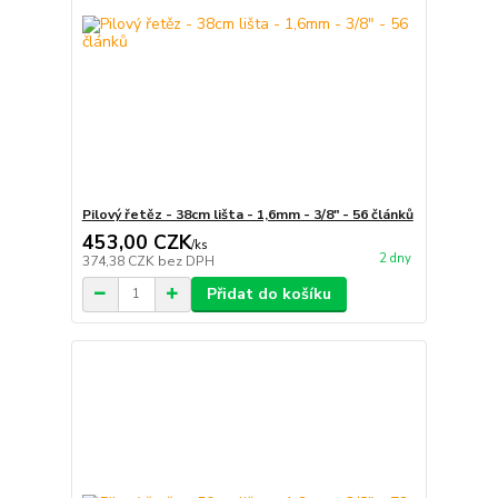
Pilový řetěz - 38cm lišta - 1,6mm - 3/8" - 56 článků
453,00 CZK
/
ks
2 dny
374,38 CZK
bez DPH
Přidat do košíku