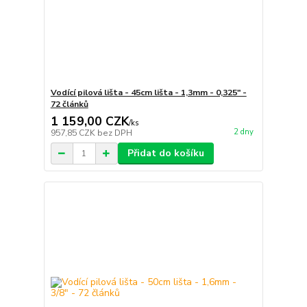
Vodící pilová lišta - 45cm lišta - 1,3mm - 0,325" -
72 článků
1 159,00 CZK
/
ks
2 dny
957,85 CZK
bez DPH
Přidat do košíku