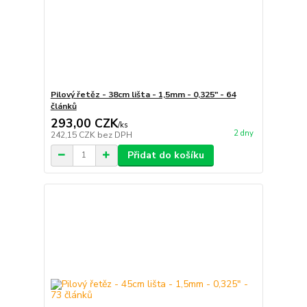
Pilový řetěz - 38cm lišta - 1,5mm - 0,325" - 64
článků
293,00 CZK
/
ks
2 dny
242,15 CZK
bez DPH
Přidat do košíku