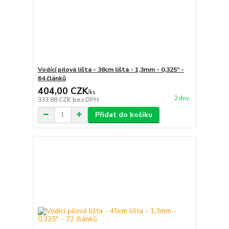
Vodící pilová lišta - 38cm lišta - 1,3mm - 0,325" -
64 článků
404,00 CZK
/
ks
2 dny
333,88 CZK
bez DPH
Přidat do košíku