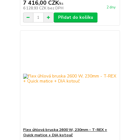
7 416,00 CZK
/
ks
2 dny
6 128,93 CZK
bez DPH
Přidat do košíku
Flex úhlová bruska 2600 W, 230mm - T-REX +
Quick matice + DIA kotouč