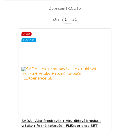
Zobrazuji 1-15 z 15
strana
z 1
Akce
Novinka
SADA - Aku-šroubovák + Aku-úhlová bruska +
vrtáky + řezné kotouče - FLEXperience SET