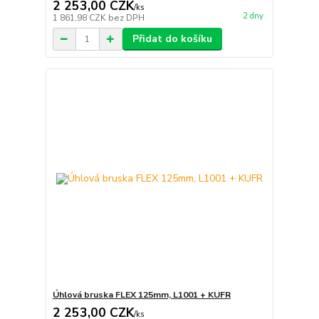
2 253,00 CZK
/
ks
2 dny
1 861,98 CZK
bez DPH
Přidat do košíku
Úhlová bruska FLEX 125mm, L1001 + KUFR
2 253,00 CZK
/
ks