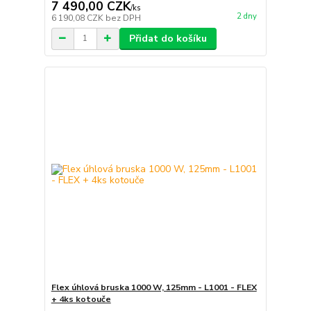
7 490,00 CZK
/
ks
2 dny
6 190,08 CZK
bez DPH
Přidat do košíku
Flex úhlová bruska 1000 W, 125mm - L1001 - FLEX
+ 4ks kotouče