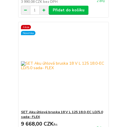
2 dny
3 990,08 CZK
bez DPH
Přidat do košíku
Akce
Novinka
SET Aku úhlová bruska 18 V L 125 18.0-EC LD/5.0
sada- FLEX
9 668,00 CZK
/
ks