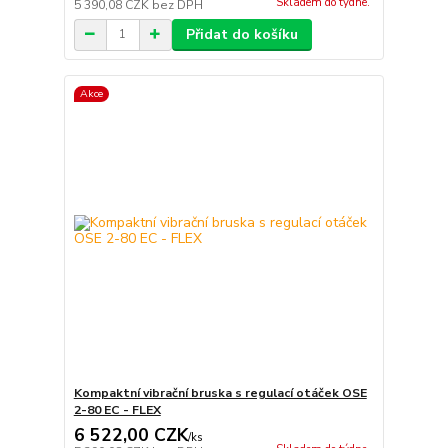
Skladem do týdne.
5 390,08 CZK
bez DPH
Přidat do košíku
Akce
Kompaktní vibrační bruska s regulací otáček OSE
2-80 EC - FLEX
6 522,00 CZK
/
ks