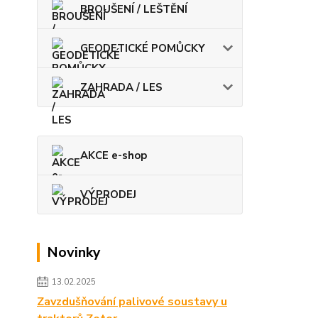
BROUŠENÍ / LEŠTĚNÍ
GEODETICKÉ POMŮCKY
ZAHRADA / LES
AKCE e-shop
VÝPRODEJ
Novinky
13.02.2025
Zavzdušňování palivové soustavy u