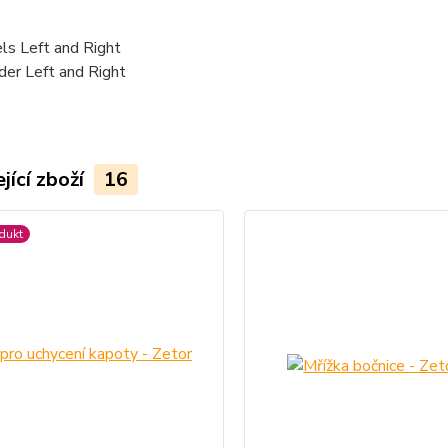
ls Left and Right
der Left and Right
jící zboží
16
dukt