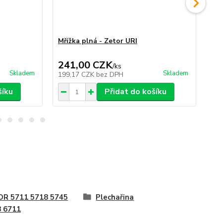
Mřížka plná - Zetor URI
Po
241,00 CZK
5
/
ks
Skladem
Skladem
199,17 CZK
bez DPH
47
šíku
Přidat do košíku
OR 5711 5718 5745
Plechařina
 6711