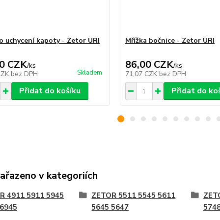
o uchycení kapoty - Zetor URI
Mřížka bočnice - Zetor URI
0 CZK
86,00 CZK
/
ks
/
ks
Skladem
CZK
bez DPH
71,07 CZK
bez DPH
Přidat do košíku
Přidat do ko
zařazeno v kategoriích
R 4911 5911 5945
ZETOR 5511 5545 5611
ZET
 6945
5645 5647
5748