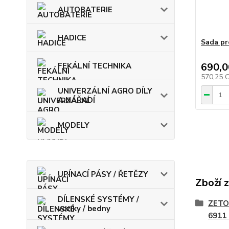
AUTOBATERIE
HADICE
Sada pr
690,0
FEKÁLNÍ TECHNIKA
570,25 
UNIVERZÁLNÍ AGRO DÍLY
A NÁŘADÍ
MODELY
UPÍNACÍ PÁSY / ŘETĚZY
Zboží 
DÍLENSKÉ SYSTÉMY /
ZETO
vozíky / bedny
6911