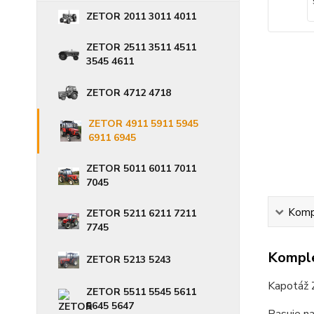
ZETOR 2011 3011 4011
ZETOR 2511 3511 4511
3545 4611
ZETOR 4712 4718
ZETOR 4911 5911 5945
6911 6945
ZETOR 5011 6011 7011
7045
Kompl
ZETOR 5211 6211 7211
7745
Komple
ZETOR 5213 5243
Kapotáž
ZETOR 5511 5545 5611
5645 5647