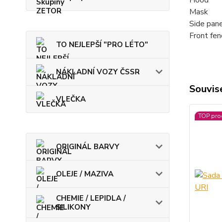
Hood
Mask
Side pane
Front fen
TO NEJLEPŠÍ "PRO LÉTO"
NÁKLADNÍ VOZY ČSSR
Souvise
VLEČKA
TOP pro
ORIGINÁL BARVY
OLEJE / MAZIVA
CHEMIE / LEPIDLA /
SILIKONY