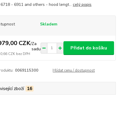
 6718 - 6911 and others - hood lengt...
celý popis
tupnost
Skladem
979,00 CZK
/
Za
Přidat do košíku
sadu
20,66 CZK
bez DPH
roduktu:
0069115300
Hlídat cenu / dostupnost
isející zboží
16