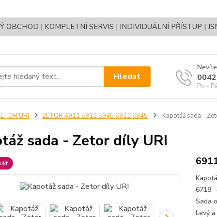
OBCHOD | KOMPLETNÍ SERVIS | INDIVIDUÁLNÍ PŘÍSTUP | J
Nevíte
Hledat
0042
Po - P
ZETOR URI
ZETOR 4911 5911 5945 6911 6945
Kapotáž sada - Zeto
táž sada - Zetor díly URI
691
ukt
Kapotá
6718 -
Sada o
Levý a