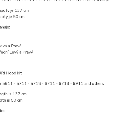
a Zetor 5611 - 5711 - 5718 - 6711 - 6718 - 6911 a další
apoty je 137 cm
apoty je 50 cm
ahuje:
Levá a Pravá
řední Levý a Pravý
RI Hood kit
or 5611 - 5711 - 5718 - 6711 - 6718 - 6911 and others
ngth is 137 cm
dth is 50 cm
des: