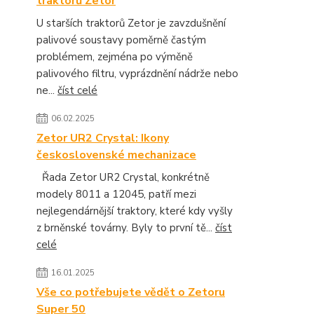
traktorů Zetor
U starších traktorů Zetor je zavzdušnění
palivové soustavy poměrně častým
problémem, zejména po výměně
palivového filtru, vyprázdnění nádrže nebo
ne...
číst celé
06.02.2025
Zetor UR2 Crystal: Ikony
československé mechanizace
Řada Zetor UR2 Crystal, konkrétně
modely 8011 a 12045, patří mezi
nejlegendárnější traktory, které kdy vyšly
z brněnské továrny. Byly to první tě...
číst
celé
16.01.2025
Vše co potřebujete vědět o Zetoru
Super 50