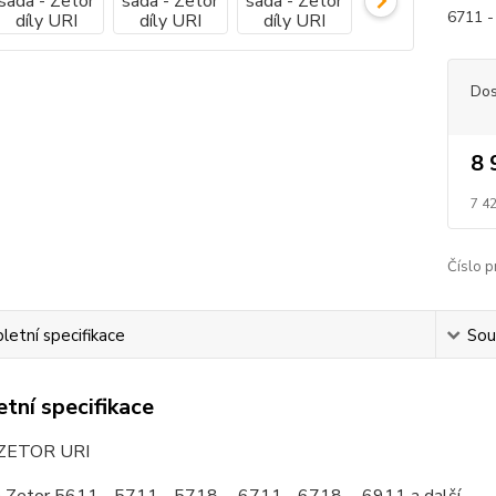
6711 -
Dos
8 
7 4
Číslo p
etní specifikace
Souv
tní specifikace
 ZETOR URI