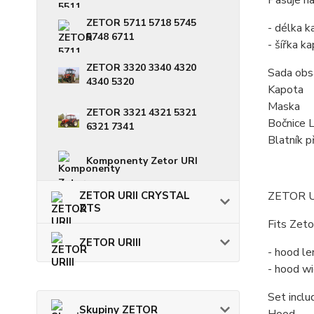
Pasuje n
ZETOR 5711 5718 5745
- délka k
5748 6711
- šířka k
ZETOR 3320 3340 4320
Sada obs
4340 5320
Kapota
Maska
ZETOR 3321 4321 5321
Bočnice 
6321 7341
Blatník p
Komponenty Zetor URI
ZETOR U
ZETOR URII CRYSTAL
ZTS
Fits Zet
ZETOR URIII
- hood le
- hood wi
Set inclu
Skupiny ZETOR