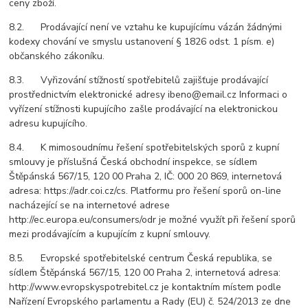
ceny zboží.
8.2. Prodávající není ve vztahu ke kupujícímu vázán žádnými
kodexy chování ve smyslu ustanovení § 1826 odst. 1 písm. e)
občanského zákoníku.
8.3. Vyřizování stížností spotřebitelů zajišťuje prodávající
prostřednictvím elektronické adresy ibeno@email.cz Informaci o
vyřízení stížnosti kupujícího zašle prodávající na elektronickou
adresu kupujícího.
8.4. K mimosoudnímu řešení spotřebitelských sporů z kupní
smlouvy je příslušná Česká obchodní inspekce, se sídlem
Štěpánská 567/15, 120 00 Praha 2, IČ: 000 20 869, internetová
adresa: https://adr.coi.cz/cs. Platformu pro řešení sporů on-line
nacházející se na internetové adrese
http://ec.europa.eu/consumers/odr je možné využít při řešení sporů
mezi prodávajícím a kupujícím z kupní smlouvy.
8.5. Evropské spotřebitelské centrum Česká republika, se
sídlem Štěpánská 567/15, 120 00 Praha 2, internetová adresa:
http://www.evropskyspotrebitel.cz je kontaktním místem podle
Nařízení Evropského parlamentu a Rady (EU) č. 524/2013 ze dne