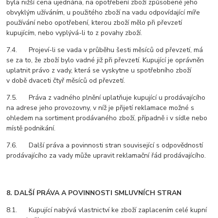
byla nižší cena ujednána, na opotřebení zboží způsobené jeho
obvyklým užíváním, u použitého zboží na vadu odpovídající míře
používání nebo opotřebení, kterou zboží mělo při převzetí
kupujícím, nebo vyplývá-li to z povahy zboží.
7.4. Projeví-li se vada v průběhu šesti měsíců od převzetí, má
se za to, že zboží bylo vadné již při převzetí. Kupující je oprávněn
uplatnit právo z vady, která se vyskytne u spotřebního zboží
v době dvaceti čtyř měsíců od převzetí.
7.5. Práva z vadného plnění uplatňuje kupující u prodávajícího
na adrese jeho provozovny, v níž je přijetí reklamace možné s
ohledem na sortiment prodávaného zboží, případně i v sídle nebo
místě podnikání.
7.6. Další práva a povinnosti stran související s odpovědností
prodávajícího za vady může upravit reklamační řád prodávajícího.
8. DALŠÍ PRÁVA A POVINNOSTI SMLUVNÍCH STRAN
8.1. Kupující nabývá vlastnictví ke zboží zaplacením celé kupní