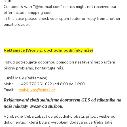
Note:
Customers with ''@hotmail.com'' emails might not received our
offer include shipping cost.
In this case please check your spam folder or reply from another
email provider.
Reklamace (Více viz. obchodní podmínky níže)
Pokud potřebujete odbornou pomoc při nastavení nebo určení
příčiny problému, kontaktujte nás.
Lukáš Malý (Reklamace)
Mob.: +420 776 261 622 (od 8:00 do 16:00)
Email:
malylukas@email.cz
Reklamované zboží stahujeme dopravcem GLS od zákazníka na
naše náklady svozovou službou.
Výrobek je třeba zabalit do původního obalu, přiložit veškerou
dokumentaci, která byla s výrobkem dodávána. Je třeba také