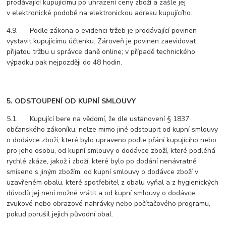
prodávající kupujícímu po uhrazení ceny zboží a zašle jej
v elektronické podobě na elektronickou adresu kupujícího.
4.9. Podle zákona o evidenci tržeb je prodávající povinen
vystavit kupujícímu účtenku. Zároveň je povinen zaevidovat
přijatou tržbu u správce daně online; v případě technického
výpadku pak nejpozději do 48 hodin.
5. ODSTOUPENÍ OD KUPNÍ SMLOUVY
5.1. Kupující bere na vědomí, že dle ustanovení § 1837
občanského zákoníku, nelze mimo jiné odstoupit od kupní smlouvy
o dodávce zboží, které bylo upraveno podle přání kupujícího nebo
pro jeho osobu, od kupní smlouvy o dodávce zboží, které podléhá
rychlé zkáze, jakož i zboží, které bylo po dodání nenávratně
smíseno s jiným zbožím, od kupní smlouvy o dodávce zboží v
uzavřeném obalu, které spotřebitel z obalu vyňal a z hygienických
důvodů jej není možné vrátit a od kupní smlouvy o dodávce
zvukové nebo obrazové nahrávky nebo počítačového programu,
pokud porušil jejich původní obal.