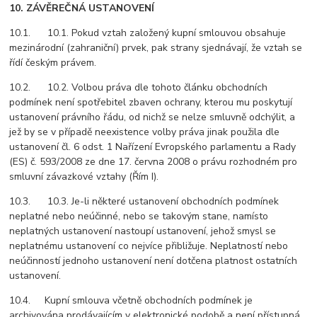
10. ZÁVĚREČNÁ USTANOVENÍ
10.1. 10.1. Pokud vztah založený kupní smlouvou obsahuje
mezinárodní (zahraniční) prvek, pak strany sjednávají, že vztah se
řídí českým právem.
10.2. 10.2. Volbou práva dle tohoto článku obchodních
podmínek není spotřebitel zbaven ochrany, kterou mu poskytují
ustanovení právního řádu, od nichž se nelze smluvně odchýlit, a
jež by se v případě neexistence volby práva jinak použila dle
ustanovení čl. 6 odst. 1 Nařízení Evropského parlamentu a Rady
(ES) č. 593/2008 ze dne 17. června 2008 o právu rozhodném pro
smluvní závazkové vztahy (Řím I).
10.3. 10.3. Je-li některé ustanovení obchodních podmínek
neplatné nebo neúčinné, nebo se takovým stane, namísto
neplatných ustanovení nastoupí ustanovení, jehož smysl se
neplatnému ustanovení co nejvíce přibližuje. Neplatností nebo
neúčinností jednoho ustanovení není dotčena platnost ostatních
ustanovení.
10.4. Kupní smlouva včetně obchodních podmínek je
archivována prodávajícím v elektronické podobě a není přístupná.