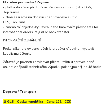
Platební podmínky / Payment
- platba dobírkou při dopravě přepravní službou (GLS, DSV,
TopTrans)
- zboží zasíláme na dobírku i na Slovensko službou
GLS, TopTrans
- zahraniční objednávky PayPal nebo bankovním převodem / for
international orders PayPal or bank transfer
INFORMAČNÍ OZNÁMENÍ.
Podle zákona o evidenci tržeb je prodávající povinen vystavit
kupujícímu účtenku.
Zároveň je povinen zaevidovat přijatou tržbu u správce daně
online; v případě technického výpadku pak nejpozději do 48 hodin.
Doprava / Transport
1) GLS - Česká republika - Cena 125,- CZK