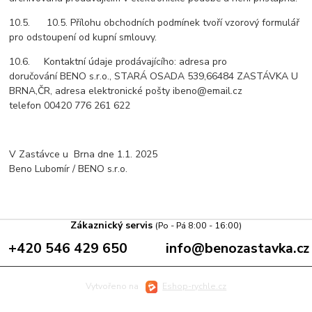
10.5. 10.5. Přílohu obchodních podmínek tvoří vzorový formulář
pro odstoupení od kupní smlouvy.
10.6. Kontaktní údaje prodávajícího: adresa pro
doručování BENO s.r.o., STARÁ OSADA 539,66484 ZASTÁVKA U
BRNA,ČR, adresa elektronické pošty ibeno@email.cz
telefon 00420 776 261 622
V Zastávce u Brna dne 1.1. 2025
Beno Lubomír / BENO s.r.o.
Zákaznický servis
(Po - Pá 8:00 - 16:00)
+420 546 429 650
info@benozastavka.cz
Vytvořeno na
Eshop-rychle.cz