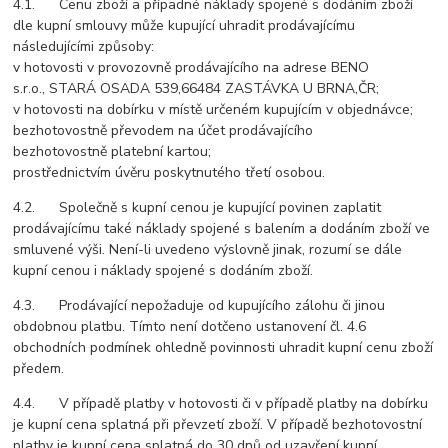
4.1. Cenu zboží a případné náklady spojené s dodáním zboží
dle kupní smlouvy může kupující uhradit prodávajícímu
následujícími způsoby:
v hotovosti v provozovně prodávajícího na adrese BENO
s.r.o., STARÁ OSADA 539,66484 ZASTÁVKA U BRNA,ČR;
v hotovosti na dobírku v místě určeném kupujícím v objednávce;
bezhotovostně převodem na účet prodávajícího
bezhotovostně platební kartou;
prostřednictvím úvěru poskytnutého třetí osobou.
4.2. Společně s kupní cenou je kupující povinen zaplatit
prodávajícímu také náklady spojené s balením a dodáním zboží ve
smluvené výši. Není-li uvedeno výslovně jinak, rozumí se dále
kupní cenou i náklady spojené s dodáním zboží.
4.3. Prodávající nepožaduje od kupujícího zálohu či jinou
obdobnou platbu. Tímto není dotčeno ustanovení čl. 4.6
obchodních podmínek ohledně povinnosti uhradit kupní cenu zboží
předem.
4.4. V případě platby v hotovosti či v případě platby na dobírku
je kupní cena splatná při převzetí zboží. V případě bezhotovostní
platby je kupní cena splatná do 30 dnů od uzavření kupní