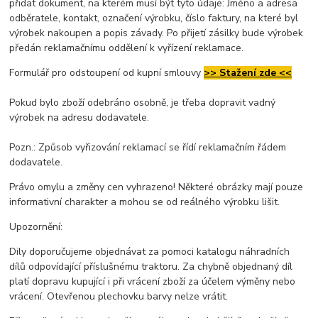
přidat dokument, na kterém musí být tyto údaje: Jméno a adresa
odběratele, kontakt, označení výrobku, číslo faktury, na které byl
výrobek nakoupen a popis závady. Po přijetí zásilky bude výrobek
předán reklamačnímu oddělení k vyřízení reklamace.
Formulář pro odstoupení od kupní smlouvy
>> Stažení zde <<
Pokud bylo zboží odebráno osobně, je třeba dopravit vadný
výrobek na adresu dodavatele.
Pozn.: Způsob vyřizování reklamací se řídí reklamačním řádem
dodavatele.
Právo omylu a změny cen vyhrazeno! Některé obrázky mají pouze
informativní charakter a mohou se od reálného výrobku lišit.
Upozornění:
Dily doporučujeme objednávat za pomoci katalogu náhradních
dílů odpovídající příslušnému traktoru. Za chybně objednaný díl
platí dopravu kupující i při vrácení zboží za účelem výměny nebo
vrácení. Otevřenou plechovku barvy nelze vrátit.