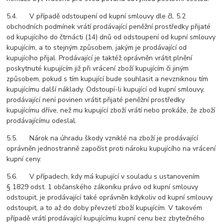
5.4. V případě odstoupení od kupní smlouvy dle čl. 5.2
obchodních podmínek vrátí prodávající peněžní prostředky přijaté
od kupujícího do čtrnácti (14) dnů od odstoupení od kupní smlouvy
kupujícím, a to stejným způsobem, jakým je prodávající od
kupujícího přijal. Prodávající je taktéž oprávněn vrátit plnění
poskytnuté kupujícím již při vrácení zboží kupujícím či jiným
způsobem, pokud s tím kupující bude souhlasit a nevzniknou tím
kupujícímu další náklady. Odstoupí-li kupující od kupní smlouvy,
prodávající není povinen vrátit přijaté peněžní prostředky
kupujícímu dříve, než mu kupující zboží vrátí nebo prokáže, že zboží
prodávajícímu odeslal.
5.5. Nárok na úhradu škody vzniklé na zboží je prodávající
oprávněn jednostranně započíst proti nároku kupujícího na vrácení
kupní ceny.
5.6. V případech, kdy má kupující v souladu s ustanovením
§ 1829 odst. 1 občanského zákoníku právo od kupní smlouvy
odstoupit, je prodávající také oprávněn kdykoliv od kupní smlouvy
odstoupit, a to až do doby převzetí zboží kupujícím. V takovém
případě vrátí prodávající kupujícímu kupní cenu bez zbytečného