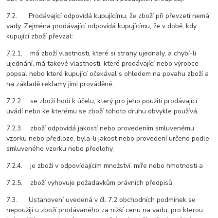
7.2. Prodávající odpovídá kupujícímu, že zboží při převzetí nemá
vady. Zejména prodávající odpovídá kupujícímu, že v době, kdy
kupující zboží převzal:
7.2.1. má zboží vlastnosti, které si strany ujednaly, a chybí-li
ujednání, má takové vlastnosti, které prodávající nebo výrobce
popsal nebo které kupující očekával s ohledem na povahu zboží a
na základě reklamy jimi prováděné,
7.2.2. se zboží hodí k účelu, který pro jeho použití prodávající
uvádí nebo ke kterému se zboží tohoto druhu obvykle používá,
7.2.3. zboží odpovídá jakostí nebo provedením smluvenému
vzorku nebo předloze, byla-li jakost nebo provedení určeno podle
smluveného vzorku nebo předlohy,
7.2.4. je zboží v odpovídajícím množství, míře nebo hmotnosti a
7.2.5. zboží vyhovuje požadavkům právních předpisů.
7.3. Ustanovení uvedená v čl. 7.2 obchodních podmínek se
nepoužijí u zboží prodávaného za nižší cenu na vadu, pro kterou