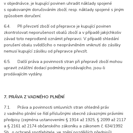
v objednávce, je kupující povinen uhradit náklady spojené
s opakovaným doručováním zboží, resp. náklady spojené s jiným
způsobem doručení.
6.4. Při převzetí zboží od přepravce je kupující povinen
zkontrolovat neporušenost obalů zboží a v případě jakýchkoliv
závad toto neprodleně oznámit přepravci. V případě shledání
porušení obalu svědčícího o neoprávněném vniknutí do zásilky
nemusí kupující zásilku od přepravce převzít.
6.5. Další práva a povinnosti stran při přepravě zboží mohou
upravit zvláštní dodací podmínky prodávajícího, jsou-li
prodávajícím vydány.
7. PRÁVA Z VADNÉHO PLNĚNÍ
7.1. Práva a povinnosti smluvních stran ohledně práv
z vadného plnění se řídí příslušnými obecně závaznými právními
předpisy (zejména ustanoveními § 1914 až 1925, § 2099 až 2117
a § 2161 až 2174 občanského zákoníku a zákonem č. 634/1992
Sb., o ochraně spotřebitele, ve znění pozdějších předpisů).