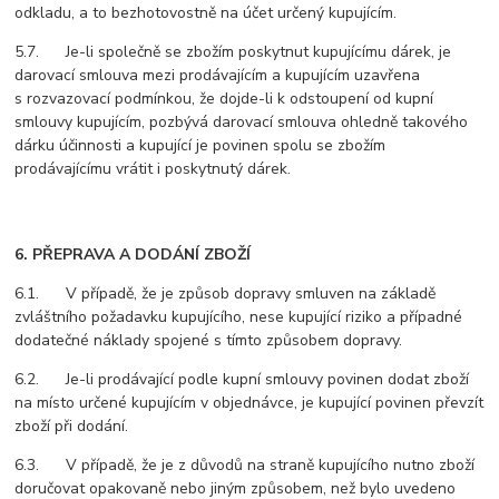
odkladu, a to bezhotovostně na účet určený kupujícím.
5.7. Je-li společně se zbožím poskytnut kupujícímu dárek, je
darovací smlouva mezi prodávajícím a kupujícím uzavřena
s rozvazovací podmínkou, že dojde-li k odstoupení od kupní
smlouvy kupujícím, pozbývá darovací smlouva ohledně takového
dárku účinnosti a kupující je povinen spolu se zbožím
prodávajícímu vrátit i poskytnutý dárek.
6. PŘEPRAVA A DODÁNÍ ZBOŽÍ
6.1. V případě, že je způsob dopravy smluven na základě
zvláštního požadavku kupujícího, nese kupující riziko a případné
dodatečné náklady spojené s tímto způsobem dopravy.
6.2. Je-li prodávající podle kupní smlouvy povinen dodat zboží
na místo určené kupujícím v objednávce, je kupující povinen převzít
zboží při dodání.
6.3. V případě, že je z důvodů na straně kupujícího nutno zboží
doručovat opakovaně nebo jiným způsobem, než bylo uvedeno