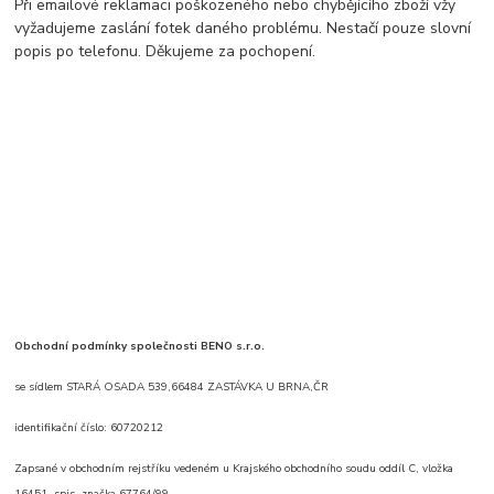
Při emailové reklamaci poškozeného nebo chybějícího zboží vžy
vyžadujeme zaslání fotek daného problému. Nestačí pouze slovní
popis po telefonu. Děkujeme za pochopení.
Obchodní podmínky společnosti BENO s.r.o.
se sídlem STARÁ OSADA 539,66484 ZASTÁVKA U BRNA,ČR
identifikační číslo: 60720212
Zapsané v obchodním rejstříku vedeném u Krajského obchodního soudu oddíl C, vložka