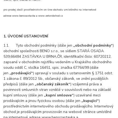
16451, spis. značka 67764/99.
pro prodej zboží prostřednictvím on-line obchodu umístěného na internetové
adrese www.benozastavka a www.zetorobchod.cz
1. ÚVODNÍ USTANOVENÍ
1.1. Tyto obchodní podmínky (dále jen
„obchodní podmínky“
)
obchodní společnosti BENO s.r.o., se sídlem STARÁ OSADA
539,66484 ZASTÁVKA U BRNA,ČR, identifikační číslo: 60720212,
zapsané v obchodním rejstříku vedeném u Krajského obchodního
soudu oddíl C, vložka 16451, spis. značka 67764/99.(dále
jen
„prodávající“
) upravují v souladu s ustanovením § 1751 odst.
1 zákona č. 89/2012 Sb., občanský zákoník, ve znění pozdějších
předpisů (dále jen
„občanský zákoník“
) vzájemná práva a
povinnosti smluvních stran vzniklé v souvislosti nebo na základě
kupní smlouvy (dále jen
„kupní smlouva“
) uzavírané mezi
prodávajícím a jinou fyzickou osobou (dále jen
„kupující“
)
prostřednictvím internetového obchodu prodávajícího. Internetový
obchod je prodávajícím provozován na webové stránce umístěné
na internetové adrese www.benozastavka a