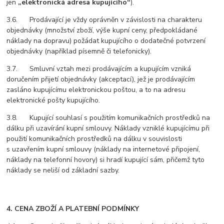
jen
„elektronická adresa kupujícího“
).
3.6. Prodávající je vždy oprávněn v závislosti na charakteru
objednávky (množství zboží, výše kupní ceny, předpokládané
náklady na dopravu) požádat kupujícího o dodatečné potvrzení
objednávky (například písemně či telefonicky).
3.7. Smluvní vztah mezi prodávajícím a kupujícím vzniká
doručením přijetí objednávky (akceptací), jež je prodávajícím
zasláno kupujícímu elektronickou poštou, a to na adresu
elektronické pošty kupujícího.
3.8. Kupující souhlasí s použitím komunikačních prostředků na
dálku při uzavírání kupní smlouvy. Náklady vzniklé kupujícímu při
použití komunikačních prostředků na dálku v souvislosti
s uzavřením kupní smlouvy (náklady na internetové připojení,
náklady na telefonní hovory) si hradí kupující sám, přičemž tyto
náklady se neliší od základní sazby.
4. CENA ZBOŽÍ A PLATEBNÍ PODMÍNKY