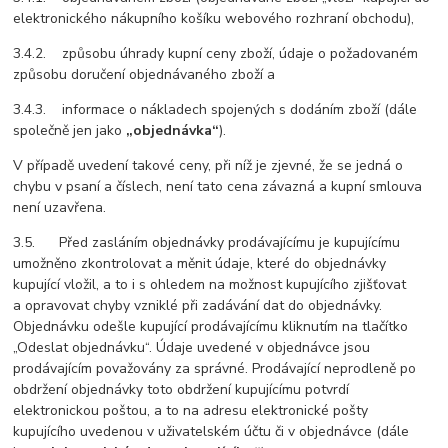
elektronického nákupního košíku webového rozhraní obchodu),
3.4.2. způsobu úhrady kupní ceny zboží, údaje o požadovaném
způsobu doručení objednávaného zboží a
3.4.3. informace o nákladech spojených s dodáním zboží (dále
společně jen jako
„objednávka“
).
V případě uvedení takové ceny, při níž je zjevné, že se jedná o
chybu v psaní a číslech, není tato cena závazná a kupní smlouva
není uzavřena.
3.5. Před zasláním objednávky prodávajícímu je kupujícímu
umožněno zkontrolovat a měnit údaje, které do objednávky
kupující vložil, a to i s ohledem na možnost kupujícího zjišťovat
a opravovat chyby vzniklé při zadávání dat do objednávky.
Objednávku odešle kupující prodávajícímu kliknutím na tlačítko
„Odeslat objednávku“. Údaje uvedené v objednávce jsou
prodávajícím považovány za správné. Prodávající neprodleně po
obdržení objednávky toto obdržení kupujícímu potvrdí
elektronickou poštou, a to na adresu elektronické pošty
kupujícího uvedenou v uživatelském účtu či v objednávce (dále