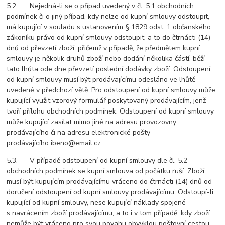
5.2. Nejedná-li se o případ uvedený v čl. 5.1 obchodních
podmínek či o jiný případ, kdy nelze od kupní smlouvy odstoupit,
má kupující v souladu s ustanovením § 1829 odst. 1 občanského
zákoníku právo od kupní smlouvy odstoupit, a to do čtrnácti (14)
dnů od převzetí zboží, přičemž v případě, že předmětem kupní
smlouvy je několik druhů zboží nebo dodání několika částí, běží
tato lhůta ode dne převzetí poslední dodávky zboží. Odstoupení
od kupní smlouvy musí být prodávajícímu odesláno ve lhůtě
uvedené v předchozí větě. Pro odstoupení od kupní smlouvy může
kupující využit vzorový formulář poskytovaný prodávajícím, jenž
tvoří přílohu obchodních podmínek. Odstoupení od kupní smlouvy
může kupující zasílat mimo jiné na adresu provozovny
prodávajícího či na adresu elektronické pošty
prodávajícího ibeno@email.cz
5.3. V případě odstoupení od kupní smlouvy dle čl. 5.2
obchodních podmínek se kupní smlouva od počátku ruší. Zboží
musí být kupujícím prodávajícímu vráceno do čtrnácti (14) dnů od
doručení odstoupení od kupní smlouvy prodávajícímu. Odstoupí-li
kupující od kupní smlouvy, nese kupující náklady spojené
s navrácením zboží prodávajícímu, a to i v tom případě, kdy zboží
nemůže být vráceno pro svou povahu obvyklou poštovní cestou.