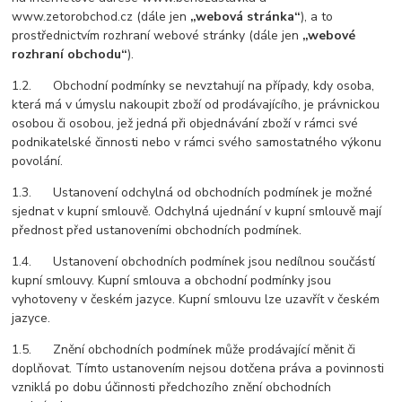
www.zetorobchod.cz (dále jen
„webová stránka“
), a to
prostřednictvím rozhraní webové stránky (dále jen
„webové
rozhraní obchodu“
).
1.2. Obchodní podmínky se nevztahují na případy, kdy osoba,
která má v úmyslu nakoupit zboží od prodávajícího, je právnickou
osobou či osobou, jež jedná při objednávání zboží v rámci své
podnikatelské činnosti nebo v rámci svého samostatného výkonu
povolání.
1.3. Ustanovení odchylná od obchodních podmínek je možné
sjednat v kupní smlouvě. Odchylná ujednání v kupní smlouvě mají
přednost před ustanoveními obchodních podmínek.
1.4. Ustanovení obchodních podmínek jsou nedílnou součástí
kupní smlouvy. Kupní smlouva a obchodní podmínky jsou
vyhotoveny v českém jazyce. Kupní smlouvu lze uzavřít v českém
jazyce.
1.5. Znění obchodních podmínek může prodávající měnit či
doplňovat. Tímto ustanovením nejsou dotčena práva a povinnosti
vzniklá po dobu účinnosti předchozího znění obchodních