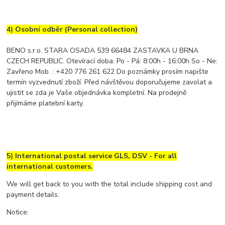
4) Osobní odběr (Personal collection)
BENO s.r.o. STARA OSADA 539 66484 ZASTAVKA U BRNA
CZECH REPUBLIC. Otevírací doba: Po - Pá: 8:00h - 16:00h So - Ne:
Zavřeno Mob. : +420 776 261 622 Do poznámky prosím napište
termín vyzvednutí zboží. Před návštěvou doporučujeme zavolat a
ujistit se zda je Vaše objednávka kompletní. Na prodejně
přijímáme platební karty.
5) International postal service GLS, DSV -
For all
international customers.
We will get back to you with the total include shipping cost and
payment details.
Notice: