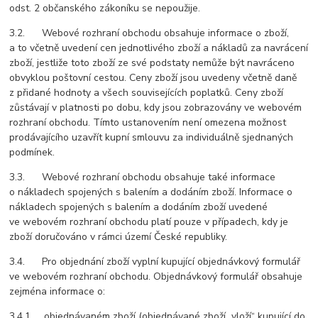
odst. 2 občanského zákoníku se nepoužije.
3.2. Webové rozhraní obchodu obsahuje informace o zboží,
a to včetně uvedení cen jednotlivého zboží a nákladů za navrácení
zboží, jestliže toto zboží ze své podstaty nemůže být navráceno
obvyklou poštovní cestou. Ceny zboží jsou uvedeny včetně daně
z přidané hodnoty a všech souvisejících poplatků. Ceny zboží
zůstávají v platnosti po dobu, kdy jsou zobrazovány ve webovém
rozhraní obchodu. Tímto ustanovením není omezena možnost
prodávajícího uzavřít kupní smlouvu za individuálně sjednaných
podmínek.
3.3. Webové rozhraní obchodu obsahuje také informace
o nákladech spojených s balením a dodáním zboží. Informace o
nákladech spojených s balením a dodáním zboží uvedené
ve webovém rozhraní obchodu platí pouze v případech, kdy je
zboží doručováno v rámci území České republiky.
3.4. Pro objednání zboží vyplní kupující objednávkový formulář
ve webovém rozhraní obchodu. Objednávkový formulář obsahuje
zejména informace o:
3.4.1. objednávaném zboží (objednávané zboží „vloží“ kupující do