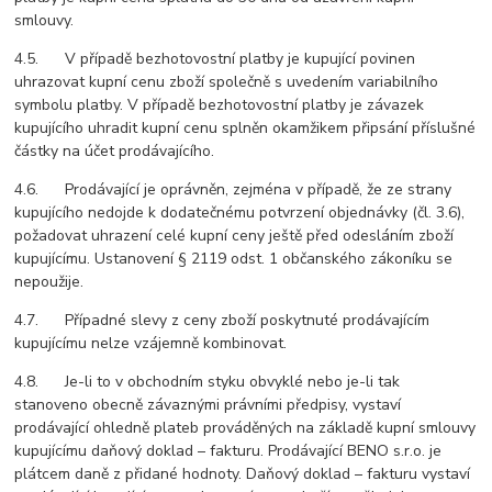
smlouvy.
4.5. V případě bezhotovostní platby je kupující povinen
uhrazovat kupní cenu zboží společně s uvedením variabilního
symbolu platby. V případě bezhotovostní platby je závazek
kupujícího uhradit kupní cenu splněn okamžikem připsání příslušné
částky na účet prodávajícího.
4.6. Prodávající je oprávněn, zejména v případě, že ze strany
kupujícího nedojde k dodatečnému potvrzení objednávky (čl. 3.6),
požadovat uhrazení celé kupní ceny ještě před odesláním zboží
kupujícímu. Ustanovení § 2119 odst. 1 občanského zákoníku se
nepoužije.
4.7. Případné slevy z ceny zboží poskytnuté prodávajícím
kupujícímu nelze vzájemně kombinovat.
4.8. Je-li to v obchodním styku obvyklé nebo je-li tak
stanoveno obecně závaznými právními předpisy, vystaví
prodávající ohledně plateb prováděných na základě kupní smlouvy
kupujícímu daňový doklad – fakturu. Prodávající BENO s.r.o. je
plátcem daně z přidané hodnoty. Daňový doklad – fakturu vystaví