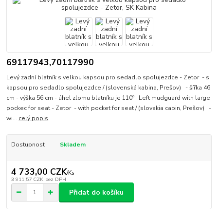
69117943,70117990
Levý zadní blatník s velkou kapsou pro sedadlo spolujezdce - Zetor - s
kapsou pro sedadlo spolujezdce / (slovenská kabina, Prešov) - šířka 46
cm - výška 56 cm - úhel zlomu blatníku je 110º Left mudguard with large
pockec for seat - Zetor - with pocket for seat / (slovakia cabin, Prešov) -
wi...
celý popis
Dostupnost
Skladem
4 733,00 CZK
/
Ks
3 911,57 CZK
bez DPH
Přidat do košíku