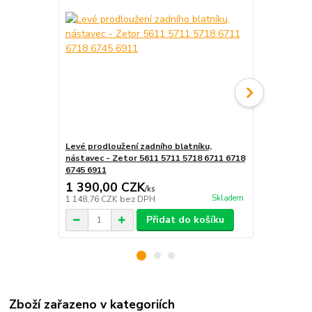
Levé prodloužení zadního blatníku,
Rám sedadla
nástavec - Zetor 5611 5711 5718 6711 6718
6745 6911
1 390,00 CZK
1 179,0
/
ks
Skladem
1 148,76 CZK
bez DPH
974,38 CZK
Přidat do košíku
Zboží zařazeno v kategoriích