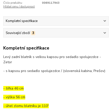
Číslo produktu:
0069117943
Hlídat cenu / dostupnost
Kompletní specifikace
Související zboží
3
Kompletní specifikace
Levý zadní blatník s velkou kapsou pro sedadlo spolujezdce -
Zetor
- s kapsou pro sedadlo spolujezdce / (slovenská kabina, Prešov)
- šířka 46 cm
- výška 56 cm
- úhel zlomu blatníku je 110º