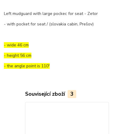
Left mudguard with large pockec for seat - Zetor
- with pocket for seat / (slovakia cabin, Prešov)
- wide 46 cm
- height 56 cm
- the angle point is 110º
Související zboží
3