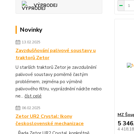
VÝPRODEJ
Novinky
13.02.2025
Zavzdušňování palivové soustavy u
traktorů Zetor
U starších traktorů Zetor je zavzdušnění
palivové soustavy poměrně častým
problémem, zejména po výměně
palivového filtru, vyprázdnění nádrže nebo
ne...
číst celé
06.02.2025
MZ Šoup
Zetor UR2 Crystal: Ikony
5 346
československé mechanizace
4 418,1
Řada Zetor UR2 Crystal, konkrétně