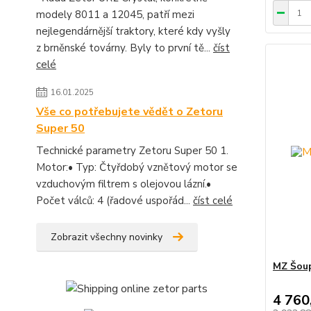
modely 8011 a 12045, patří mezi
nejlegendárnější traktory, které kdy vyšly
z brněnské továrny. Byly to první tě...
číst
celé
16.01.2025
Vše co potřebujete vědět o Zetoru
Super 50
Technické parametry Zetoru Super 50 1.
Motor:• Typ: Čtyřdobý vznětový motor se
vzduchovým filtrem s olejovou lázní.•
Počet válců: 4 (řadové uspořád...
číst celé
Zobrazit všechny novinky
MZ Šoup
4 760