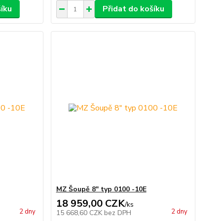
šíku
Přidat do košíku
MZ Šoupě 8" typ 0100 -10E
18 959,00 CZK
/
ks
2 dny
2 dny
15 668,60 CZK
bez DPH