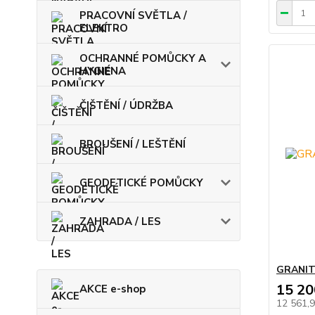
PRACOVNÍ SVĚTLA /
ELEKTRO
OCHRANNÉ POMŮCKY A
HYGIENA
ČIŠTĚNÍ / ÚDRŽBA
BROUŠENÍ / LEŠTĚNÍ
GEODETICKÉ POMŮCKY
ZAHRADA / LES
GRANIT
15 20
AKCE e-shop
12 561,