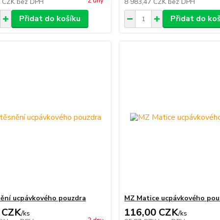
2 dny
8 CZK
bez DPH
8 983,47 CZK
bez DPH
Přidat do košíku
Přidat do ko
ění ucpávkového pouzdra
MZ Matice ucpávkového pou
 CZK
116,00 CZK
/
ks
/
ks