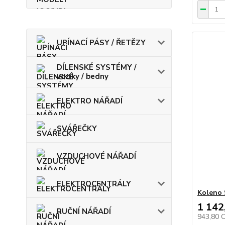
UPÍNACÍ PÁSY / ŘETĚZY
DÍLENSKÉ SYSTÉMY /
vozíky / bedny
ELEKTRO NÁŘADÍ
SVÁŘEČKY
VZDUCHOVÉ NÁŘADÍ
ELEKTROCENTRÁLY
Koleno 
1 142
RUČNÍ NÁŘADÍ
943,80 