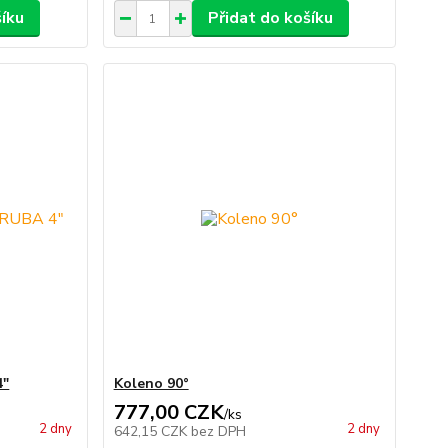
šíku
Přidat do košíku
4"
Koleno 90°
777,00 CZK
/
ks
2 dny
2 dny
642,15 CZK
bez DPH