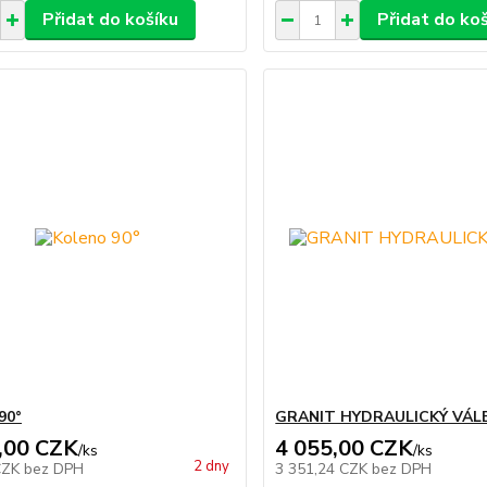
Přidat do košíku
Přidat do ko
90°
GRANIT HYDRAULICKÝ VÁL
,00 CZK
4 055,00 CZK
/
ks
/
ks
2 dny
CZK
bez DPH
3 351,24 CZK
bez DPH