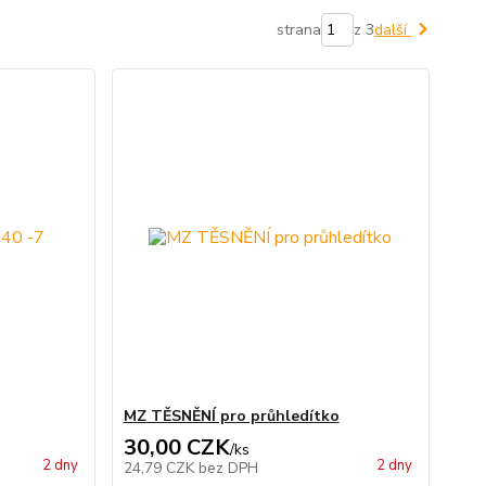
strana
z 3
další
MZ TĚSNĚNÍ pro průhledítko
30,00 CZK
/
ks
2 dny
2 dny
24,79 CZK
bez DPH