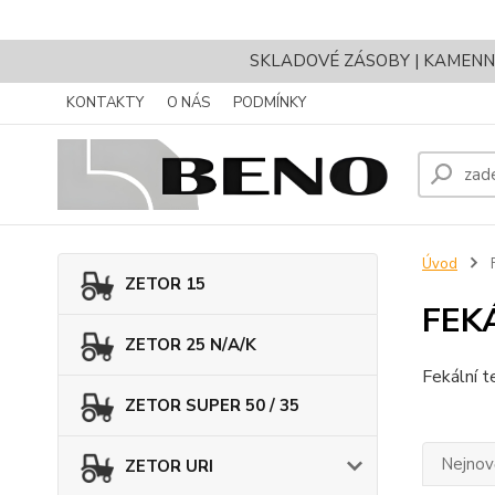
SKLADOVÉ ZÁSOBY | KAMENNÝ 
KONTAKTY
O NÁS
PODMÍNKY
Úvod
ZETOR 15
FEK
ZETOR 25 N/A/K
Fekální t
ZETOR SUPER 50 / 35
Nejnově
ZETOR URI