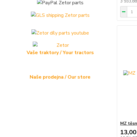
3 933,8
Vaše traktory / Your tractors
Naše prodejna / Our store
MZ těsn
13,00