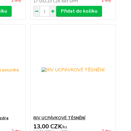
2 dny
2 dny
17 032,23 CZK
bez DPH
šíku
Přidat do košíku
zdra
RIV UCPÁVKOVÉ TĚSNĚNÍ
13,00 CZK
/
ks