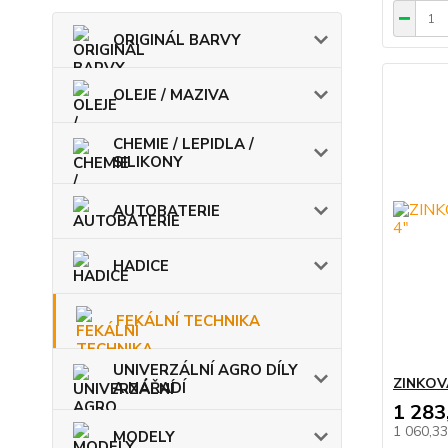
ORIGINÁL BARVY
OLEJE / MAZIVA
CHEMIE / LEPIDLA /
SILIKONY
AUTOBATERIE
HADICE
FEKÁLNÍ TECHNIKA
UNIVERZÁLNÍ AGRO DÍLY
ZINKOV
A NÁŘADÍ
1 283
1 060,3
MODELY