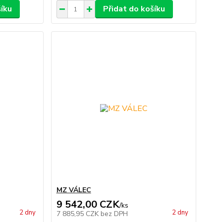
šíku
Přidat do košíku
MZ VÁLEC
9 542,00 CZK
/
ks
2 dny
2 dny
7 885,95 CZK
bez DPH