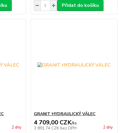
šíku
Přidat do košíku
EC
GRANIT HYDRAULICKÝ VÁLEC
4 709,00 CZK
/
ks
2 dny
2 dny
3 891,74 CZK
bez DPH