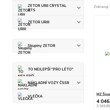
ZETOR URII CRYSTAL
Zobrazuji 
ZTS
ZETOR URIII
Skupiny ZETOR
TO NEJLEPŠÍ "PRO LÉTO"
NÁKLADNÍ VOZY ČSSR
MZ Šoup
VLEČKA
4 046
3 343,8