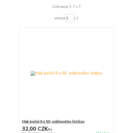
Zobrazuji 1-7 z 7
strana
z 1
Hák boční 9 x 50, sněhového řetězu
32,00 CZK
/
ks