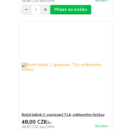
Skladem
26,45 CZK
bez DPH
Přidat do košíku
Boční háček C spojovací TL6, sněhového řetězu
48,00 CZK
/
ks
Skladem
39,67 CZK
bez DPH