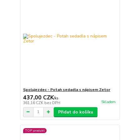
Spolujezdec - Potah sedadla s nápisem Zetor
437,00 CZK
/
ks
Skladem
361,16 CZK
bez DPH
Přidat do košíku
TOP produkt