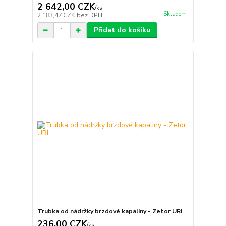
2 642,00 CZK
/
ks
Skladem
2 183,47 CZK
bez DPH
Přidat do košíku
Trubka od nádržky brzdové kapaliny - Zetor URI
236,00 CZK
/
ks