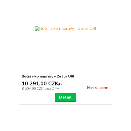
Boční víko nápravy - Zetor URI
10 291,00 CZK
/
ks
Není skladem
8 504,96 CZK
bez DPH
Detail