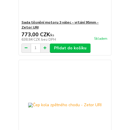
Sada těsnění motoru 3 válec - vrtání 95mm -
Zetor URI
773,00 CZK
/
ks
Skladem
638,84 CZK
bez DPH
Přidat do košíku