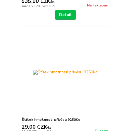
535,00 CZK
/
ks
Není skladem
442,15 CZK
bez DPH
Detail
Štítek hmotnosti přívěsu 9250Kg
29,00 CZK
/
ks