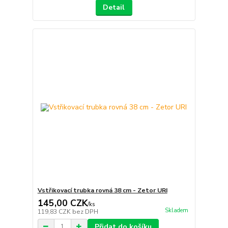
Detail
Vstřikovací trubka rovná 38 cm - Zetor URI
145,00 CZK
/
ks
Skladem
119,83 CZK
bez DPH
Přidat do košíku