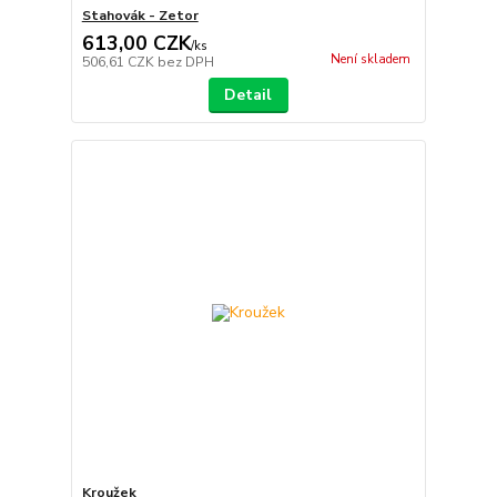
Stahovák - Zetor
613,00 CZK
/
ks
Není skladem
506,61 CZK
bez DPH
Detail
Kroužek