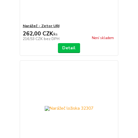
Narážeč - Zetor URI
262,00 CZK
/
ks
Není skladem
216,53 CZK
bez DPH
Detail