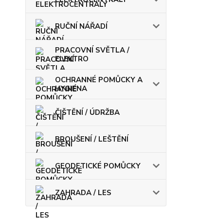
RUČNÍ NÁŘADÍ
PRACOVNÍ SVĚTLA /
ELEKTRO
OCHRANNÉ POMŮCKY A
HYGIENA
ČIŠTĚNÍ / ÚDRŽBA
BROUŠENÍ / LEŠTĚNÍ
GEODETICKÉ POMŮCKY
ZAHRADA / LES