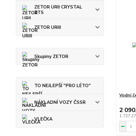
ZETOR URII CRYSTAL
ZTS
ZETOR URIII
Skupiny ZETOR
TO NEJLEPŠÍ "PRO LÉTO"
Vodní č
NÁKLADNÍ VOZY ČSSR
2 090
1 727,2
VLEČKA