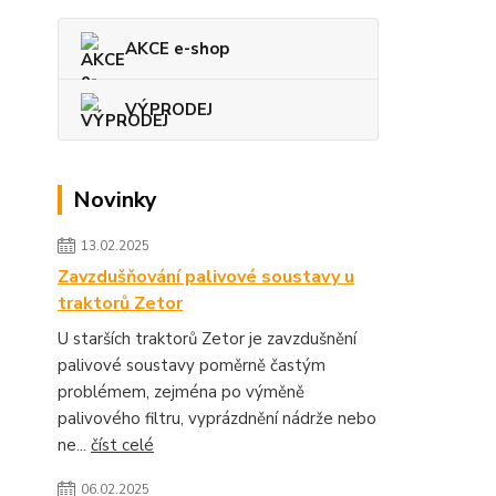
AKCE e-shop
VÝPRODEJ
Novinky
13.02.2025
Zavzdušňování palivové soustavy u
traktorů Zetor
U starších traktorů Zetor je zavzdušnění
palivové soustavy poměrně častým
problémem, zejména po výměně
palivového filtru, vyprázdnění nádrže nebo
ne...
číst celé
06.02.2025