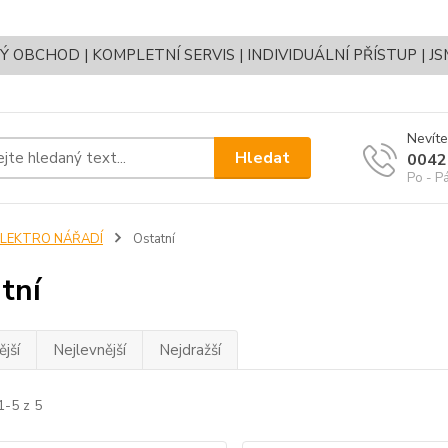
OBCHOD | KOMPLETNÍ SERVIS | INDIVIDUÁLNÍ PŘÍSTUP | J
Nevíte
Hledat
0042
Po - P
ELEKTRO NÁŘADÍ
Ostatní
tní
jší
Nejlevnější
Nejdražší
1-5 z 5