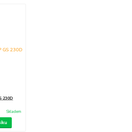
S 230D
Skladem
šíku