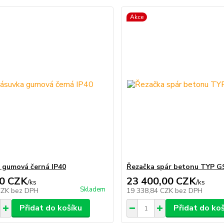
Akce
 gumová černá IP40
Řezačka spár betonu TYP G
0 CZK
23 400,00 CZK
/
ks
/
ks
Skladem
CZK
bez DPH
19 338,84 CZK
bez DPH
Přidat do košíku
Přidat do ko