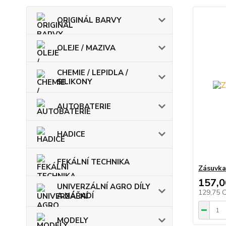
ORIGINÁL BARVY
OLEJE / MAZIVA
CHEMIE / LEPIDLA /
SILIKONY
AUTOBATERIE
HADICE
FEKÁLNÍ TECHNIKA
Zásuvka
157,0
UNIVERZÁLNÍ AGRO DÍLY
129,75 
A NÁŘADÍ
MODELY