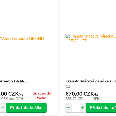
erpadlo GRANIT
Transformátová páječka ET
CZ
,00 CZK
670,00 CZK
Skladem do
/
ks
/
ks
týdne.
7 CZK
bez DPH
553,72 CZK
bez DPH
Přidat do košíku
Přidat do ko