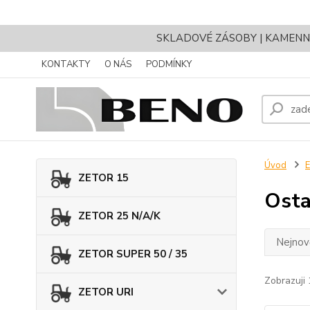
SKLADOVÉ ZÁSOBY | KAMENNÝ 
KONTAKTY
O NÁS
PODMÍNKY
Úvod
ZETOR 15
Osta
ZETOR 25 N/A/K
Nejnově
ZETOR SUPER 50 / 35
Zobrazuji 
ZETOR URI