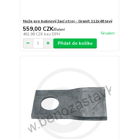
Nože pro bubnový žací stroj - Granit 112x48 levý
559,00 CZK
/
Balení
Skladem
461,98 CZK
bez DPH
Přidat do košíku