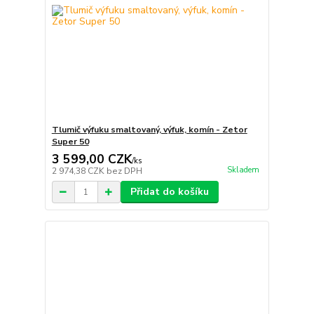
Tlumič výfuku smaltovaný, výfuk, komín - Zetor
Super 50
3 599,00 CZK
/
ks
Skladem
2 974,38 CZK
bez DPH
Přidat do košíku