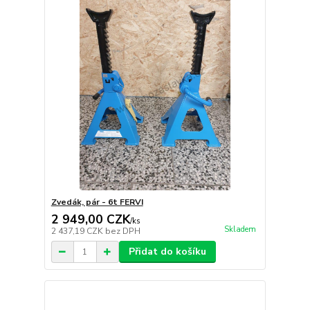
Zvedák, pár - 6t FERVI
2 949,00 CZK
/
ks
Skladem
2 437,19 CZK
bez DPH
Přidat do košíku