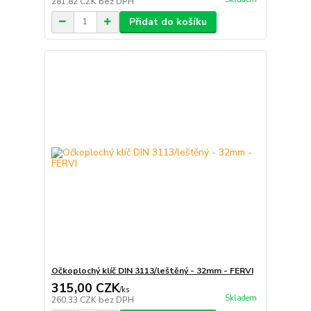
281,82 CZK
bez DPH
Přidat do košíku
Očkoplochý klíč DIN 3113/leštěný - 32mm - FERVI
315,00 CZK
/
ks
Skladem
260,33 CZK
bez DPH