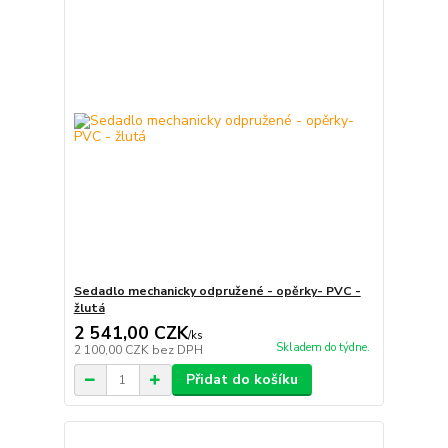
Sedadlo mechanicky odpružené - opěrky- PVC -
žlutá
2 541,00 CZK
/
ks
Skladem do týdne.
2 100,00 CZK
bez DPH
Přidat do košíku