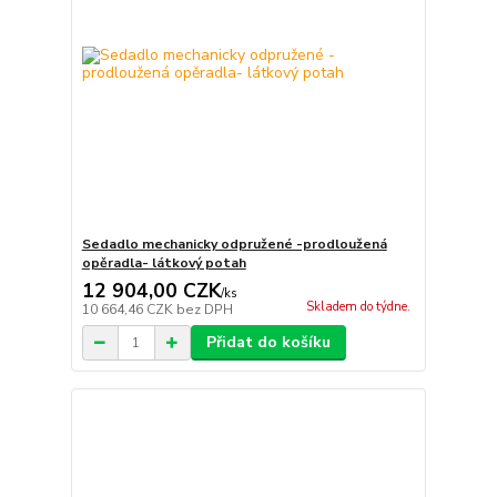
Sedadlo mechanicky odpružené -prodloužená
opěradla- látkový potah
12 904,00 CZK
/
ks
Skladem do týdne.
10 664,46 CZK
bez DPH
Přidat do košíku