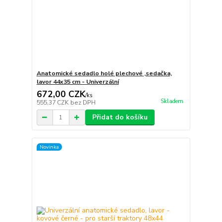
Anatomické sedadlo holé plechové ,sedačka,
lavor 44x35 cm - Univerzální
672,00 CZK
/
ks
Skladem
555,37 CZK
bez DPH
Přidat do košíku
Novinka