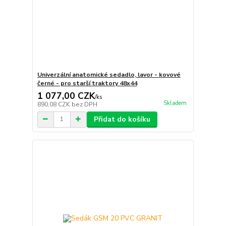
Univerzální anatomické sedadlo, lavor - kovové
černé - pro starší traktory 48x44
1 077,00 CZK
/
ks
Skladem
890,08 CZK
bez DPH
Přidat do košíku