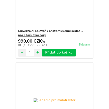
Univerzální polštář k anatomickému sedadlu -
pro starší traktory
990,00 CZK
/
ks
Skladem
818,18 CZK
bez DPH
Přidat do košíku