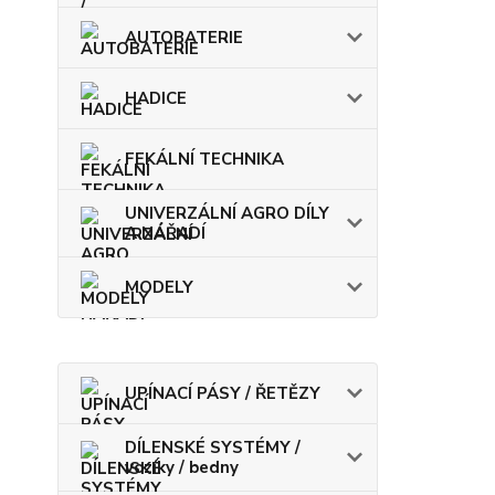
AUTOBATERIE
HADICE
FEKÁLNÍ TECHNIKA
UNIVERZÁLNÍ AGRO DÍLY
A NÁŘADÍ
MODELY
UPÍNACÍ PÁSY / ŘETĚZY
DÍLENSKÉ SYSTÉMY /
vozíky / bedny