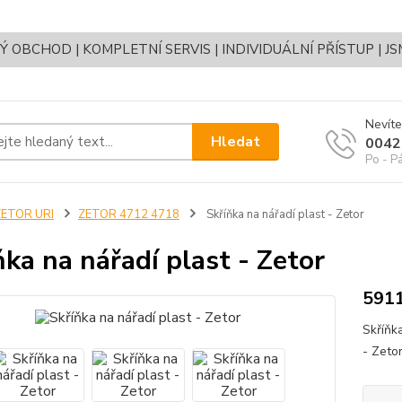
OBCHOD | KOMPLETNÍ SERVIS | INDIVIDUÁLNÍ PŘÍSTUP | J
Nevíte
Hledat
0042
Po - P
ZETOR URI
ZETOR 4712 4718
Skříňka na nářadí plast - Zetor
ňka na nářadí plast - Zetor
591
Skříňk
- Zeto