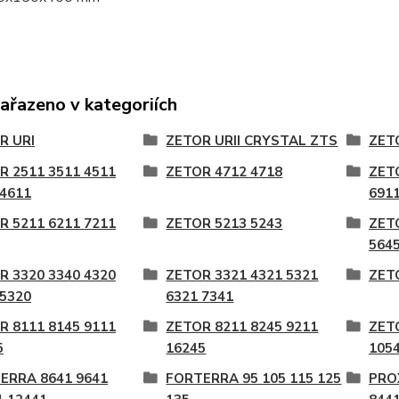
zařazeno v kategoriích
R URI
ZETOR URII CRYSTAL ZTS
ZETO
R 2511 3511 4511
ZETOR 4712 4718
ZET
 4611
6911
R 5211 6211 7211
ZETOR 5213 5243
ZET
5645
R 3320 3340 4320
ZETOR 3321 4321 5321
ZET
 5320
6321 7341
R 8111 8145 9111
ZETOR 8211 8245 9211
ZET
5
16245
105
ERRA 8641 9641
FORTERRA 95 105 115 125
PRO