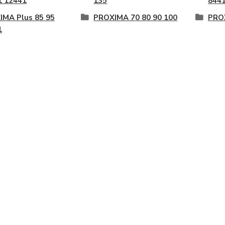
1 12441
135
844
IMA Plus 85 95
PROXIMA 70 80 90 100
PROX
1