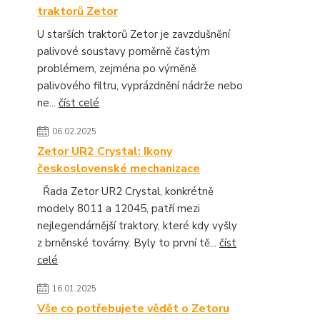
traktorů Zetor
U starších traktorů Zetor je zavzdušnění
palivové soustavy poměrně častým
problémem, zejména po výměně
palivového filtru, vyprázdnění nádrže nebo
ne...
číst celé
06.02.2025
Zetor UR2 Crystal: Ikony
československé mechanizace
Řada Zetor UR2 Crystal, konkrétně
modely 8011 a 12045, patří mezi
nejlegendárnější traktory, které kdy vyšly
z brněnské továrny. Byly to první tě...
číst
celé
16.01.2025
Vše co potřebujete vědět o Zetoru