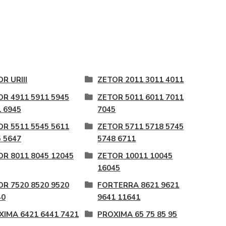
R URIII
ZETOR 2011 3011 4011
OR 4911 5911 5945
ZETOR 5011 6011 7011
 6945
7045
OR 5511 5545 5611
ZETOR 5711 5718 5745
 5647
5748 6711
OR 8011 8045 12045
ZETOR 10011 10045
16045
OR 7520 8520 9520
FORTERRA 8621 9621
40
9641 11641
XIMA 6421 6441 7421
PROXIMA 65 75 85 95