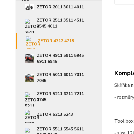
ZETOR 2011 3011 4011
ZETOR 2511 3511 4511
3545 4611
ZETOR 4712 4718
ZETOR 4911 5911 5945
6911 6945
Komple
ZETOR 5011 6011 7011
7045
Skříňka n
ZETOR 5211 6211 7211
- rozmě
7745
ZETOR 5213 5243
Tool box
ZETOR 5511 5545 5611
- size 