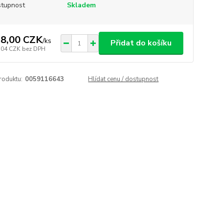
tupnost
Skladem
8,00 CZK
/
ks
Přidat do košíku
,04 CZK
bez DPH
roduktu:
0059116643
Hlídat cenu / dostupnost