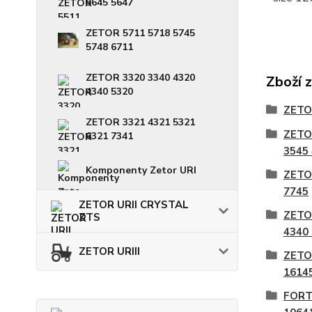
5645 5647
ZETOR 5711 5718 5745
5748 6711
ZETOR 3320 3340 4320
Zboží 
4340 5320
ZETO
ZETOR 3321 4321 5321
ZETO
6321 7341
3545
Komponenty Zetor URI
ZETO
7745
ZETOR URII CRYSTAL
ZETO
ZTS
4340
ZETOR URIII
ZETO
1614
FORT