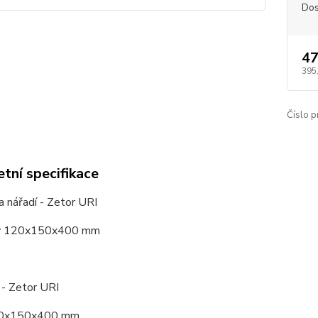
Dos
47
395
Číslo p
tní specifikace
a nářadí - Zetor URI
ry 120x150x400 mm
 - Zetor URI
120x150x400 mm