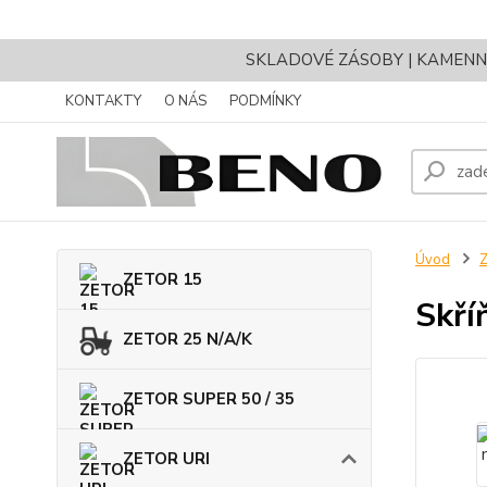
SKLADOVÉ ZÁSOBY | KAMENNÝ 
KONTAKTY
O NÁS
PODMÍNKY
Úvod
ZETOR 15
Skří
ZETOR 25 N/A/K
ZETOR SUPER 50 / 35
ZETOR URI