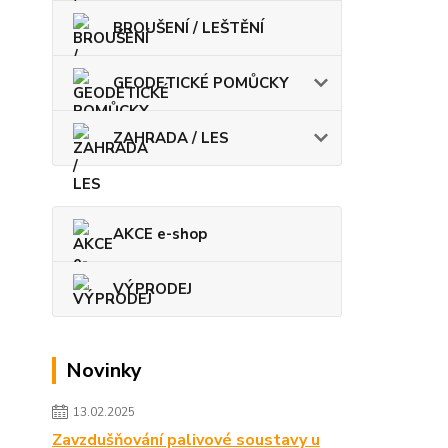
BROUŠENÍ / LEŠTĚNÍ
GEODETICKÉ POMŮCKY
ZAHRADA / LES
AKCE e-shop
VÝPRODEJ
Novinky
13.02.2025
Zavzdušňování palivové soustavy u