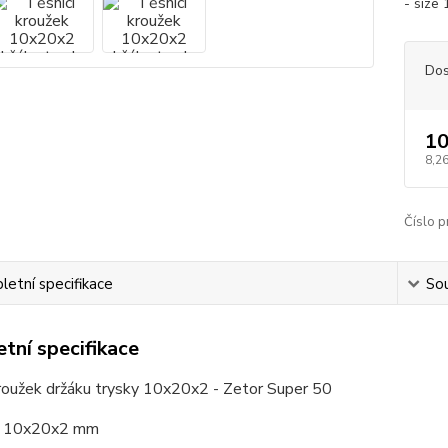
- size
Dos
10
8,2
Číslo p
etní specifikace
Sou
tní specifikace
kroužek držáku trysky 10x20x2 - Zetor Super 50
r 10x20x2 mm