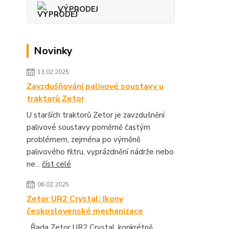
VÝPRODEJ
Novinky
13.02.2025
Zavzdušňování palivové soustavy u
traktorů Zetor
U starších traktorů Zetor je zavzdušnění
palivové soustavy poměrně častým
problémem, zejména po výměně
palivového filtru, vyprázdnění nádrže nebo
ne...
číst celé
06.02.2025
Zetor UR2 Crystal: Ikony
československé mechanizace
Řada Zetor UR2 Crystal, konkrétně