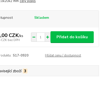
 10x20x2 mm
celý popis
tupnost
Skladem
,00 CZK
/
ks
Přidat do košíku
6 CZK
bez DPH
roduktu:
S17-0920
Hlídat cenu / dostupnost
visející zboží
3