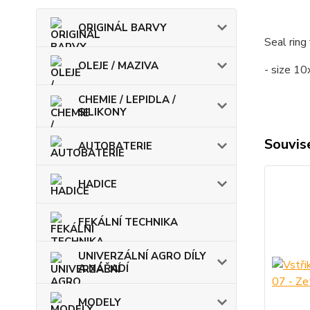
ORIGINÁL BARVY
Seal ring
OLEJE / MAZIVA
- size 1
CHEMIE / LEPIDLA /
SILIKONY
Souvise
AUTOBATERIE
HADICE
FEKÁLNÍ TECHNIKA
UNIVERZÁLNÍ AGRO DÍLY
A NÁŘADÍ
MODELY