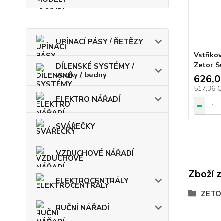
UPÍNACÍ PÁSY / ŘETĚZY
Vstřiko
Zetor S
DÍLENSKÉ SYSTÉMY /
vozíky / bedny
626,0
517,36 
ELEKTRO NÁŘADÍ
SVÁŘEČKY
VZDUCHOVÉ NÁŘADÍ
Zboží 
ELEKTROCENTRÁLY
ZETO
RUČNÍ NÁŘADÍ