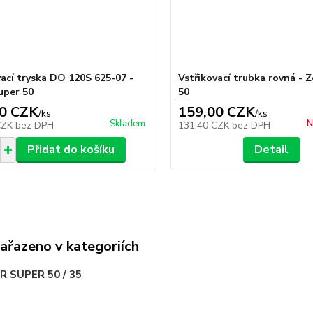
vací tryska DO 120S 625-07 -
Vstřikovací trubka rovná - 
uper 50
50
0 CZK
159,00 CZK
/
ks
/
ks
Skladem
N
CZK
bez DPH
131,40 CZK
bez DPH
Přidat do košíku
Detail
zařazeno v kategoriích
R SUPER 50 / 35