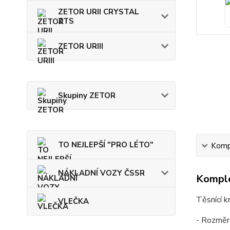
ZETOR URII CRYSTAL
ZTS
ZETOR URIII
Skupiny ZETOR
TO NEJLEPŠÍ "PRO LÉTO"
Kompl
NÁKLADNÍ VOZY ČSSR
Komple
Těsnící 
VLEČKA
- Rozmě