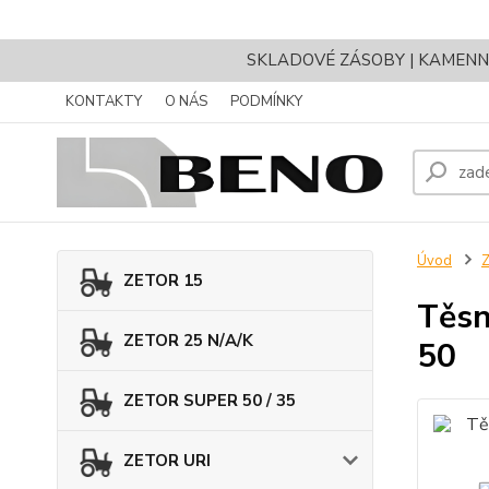
SKLADOVÉ ZÁSOBY | KAMENNÝ 
KONTAKTY
O NÁS
PODMÍNKY
Úvod
Z
ZETOR 15
Těsn
ZETOR 25 N/A/K
50
ZETOR SUPER 50 / 35
ZETOR URI