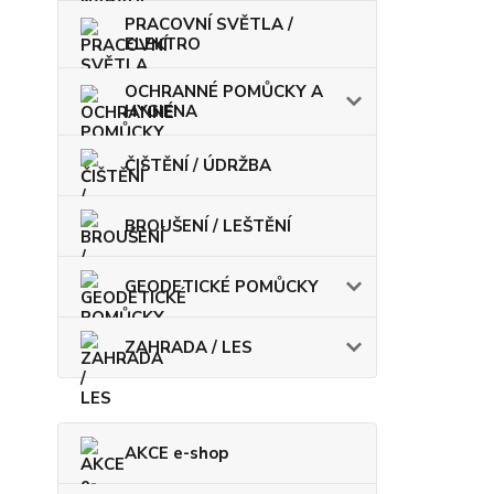
PRACOVNÍ SVĚTLA /
ELEKTRO
OCHRANNÉ POMŮCKY A
HYGIENA
ČIŠTĚNÍ / ÚDRŽBA
BROUŠENÍ / LEŠTĚNÍ
GEODETICKÉ POMŮCKY
ZAHRADA / LES
AKCE e-shop