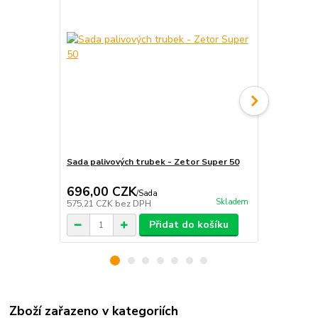
Sada palivových trubek - Zetor Super 50
Odpadové po
696,00 CZK
311,00 
/
Sada
Skladem
575,21 CZK
bez DPH
257,02 CZK
Přidat do košíku
Zboží zařazeno v kategoriích