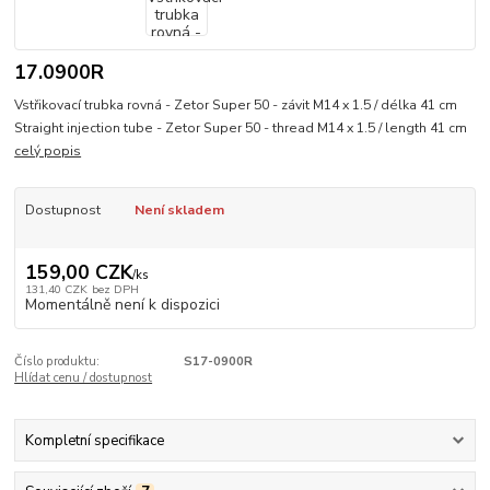
17.0900R
Vstřikovací trubka rovná - Zetor Super 50 - závit M14 x 1.5 / délka 41 cm
Straight injection tube - Zetor Super 50 - thread M14 x 1.5 / length 41 cm
celý popis
Dostupnost
Není skladem
159,00 CZK
/
ks
131,40 CZK
bez DPH
Momentálně není k dispozici
Číslo produktu:
S17-0900R
Hlídat cenu / dostupnost
Kompletní specifikace