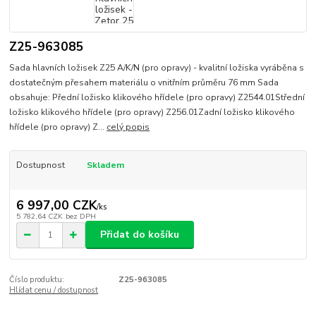
Z25-963085
Sada hlavních ložisek Z25 A/K/N (pro opravy) - kvalitní ložiska vyráběna s
dostatečným přesahem materiálu o vnitřním průměru 76 mm Sada
obsahuje: Přední ložisko klikového hřídele (pro opravy) Z2544.01Střední
ložisko klikového hřídele (pro opravy) Z256.01Zadní ložisko klikového
hřídele (pro opravy) Z...
celý popis
Dostupnost
Skladem
6 997,00 CZK
/
ks
5 782,64 CZK
bez DPH
Přidat do košíku
Číslo produktu:
Z25-963085
Hlídat cenu / dostupnost