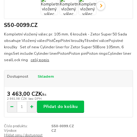
S50-0099.CZ
Kompletní vložený válec pr. 105 mm, 6 kroužek - Zetor Super 50 Sada
obsahuje:Vložený válecPístČepPístní kroužkyTěsnění válcePojistné
kroužky Set of new Cylinder liner for Zetor Super 50Bore 105mm, 6
ringsSet include:Cylinder linerPistonPiston pinPiston ringsCylinder liner
sealLock ring
celý popis
Dostupnost
Skladem
3 463,00 CZK
/
ks
2 861,98 CZK
bez DPH
Přidat do košíku
Číslo produktu:
S50-0099.CZ
Výrobce:
CZ
Hlídat cenu / dostupnost