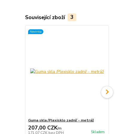
Související zboží
3
Novinka
Novinka
Guma skla /Plexisklo zadní/ - metráž
Guma skla /Č
207,00 CZK
207,00 
/
m
Skladem
171,07 CZK
bez DPH
171,07 CZK