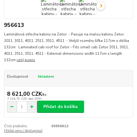
956613
Laminátová střecha kabiny na Zetor - Pasuje na malou kabinu Zetor
2011, 3011, 4011, 2511, 3511, 4511 - Vnější rozměry šířka 117cm x délka
132cm Laminated cab roof for Zetor - Fits small cab Zetor 2011, 3011,
4011, 2511, 3511, 4511 - External dimensions width 117cm x length
132cm
celý popis
Dostupnost
Skladem
8 621,00 CZK
/
ks
7 124,79 CZK
bez DPH
Přidat do košíku
Číslo produktu:
00956613
Hlídat cenu / dostupnost