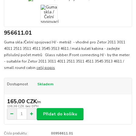
956611.01
Guma skla /Čelní spojovací H/ - metráž - vhodné pro Zetor 2011 3011
4011 2511 3511 4511 3545 3513 4611 / malá kulatí kabina - zadejte
příslušný počet metrů Glass rubber /Front connecting H/ - by the meter
- suitable for Zetor 2011 3011 4011 2511 3511 4511 3545 3513 4611 /
small round cabin
celý popis
Dostupnost
Skladem
165,00 CZK
/
m
136,36 CZK
bez DPH
Přidat do košíku
Číslo produktu:
00956611.01