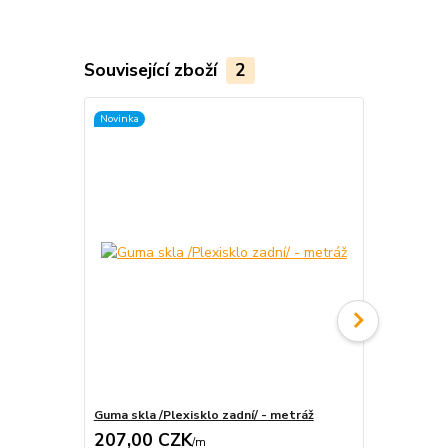
Související zboží
2
Novinka
Novinka
Guma skla /Plexisklo zadní/ - metráž
Guma skla /Č
207,00 CZK
207,00 
/
m