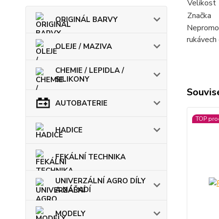
Velikost
Značka
ORIGINÁL BARVY
Nepromoka
rukávech 
OLEJE / MAZIVA
CHEMIE / LEPIDLA /
SILIKONY
Souvise
AUTOBATERIE
TOP pro
HADICE
FEKÁLNÍ TECHNIKA
UNIVERZÁLNÍ AGRO DÍLY
A NÁŘADÍ
MODELY