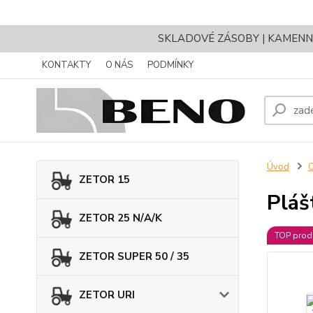
SKLADOVÉ ZÁSOBY | KAMENNÝ 
KONTAKTY
O NÁS
PODMÍNKY
Úvod
ZETOR 15
Pláš
ZETOR 25 N/A/K
TOP prod
ZETOR SUPER 50 / 35
ZETOR URI