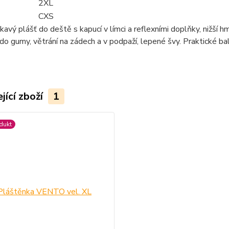
2XL
CXS
vý plášť do deště s kapucí v límci a reflexními doplňky, nižší hmo
do gumy, větrání na zádech a v podpaží, lepené švy. Praktické bal
jící zboží
1
dukt