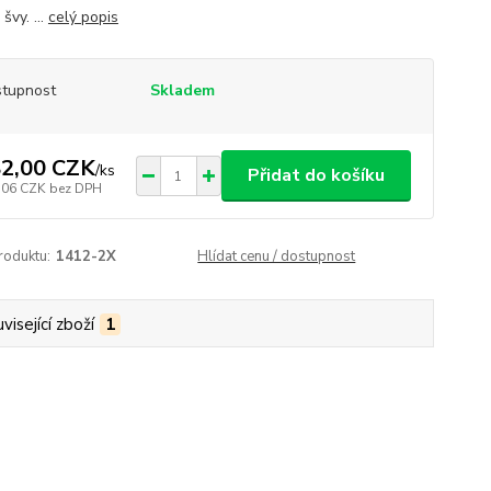
švy. ...
celý popis
tupnost
Skladem
2,00 CZK
/
ks
Přidat do košíku
,06 CZK
bez DPH
roduktu:
1412-2X
Hlídat cenu / dostupnost
visející zboží
1