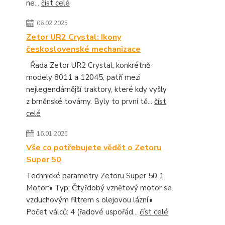
ne...
číst celé
06.02.2025
Zetor UR2 Crystal: Ikony
československé mechanizace
Řada Zetor UR2 Crystal, konkrétně
modely 8011 a 12045, patří mezi
nejlegendárnější traktory, které kdy vyšly
z brněnské továrny. Byly to první tě...
číst
celé
16.01.2025
Vše co potřebujete vědět o Zetoru
Super 50
Technické parametry Zetoru Super 50 1.
Motor:• Typ: Čtyřdobý vznětový motor se
vzduchovým filtrem s olejovou lázní.•
Počet válců: 4 (řadové uspořád...
číst celé