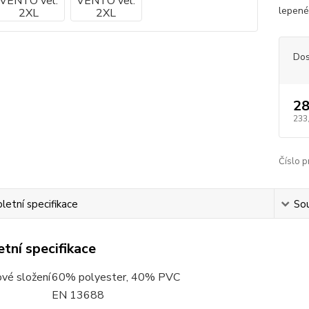
lepené 
Dos
28
233
Číslo p
etní specifikace
Sou
tní specifikace
ové složení
60% polyester, 40% PVC
EN 13688