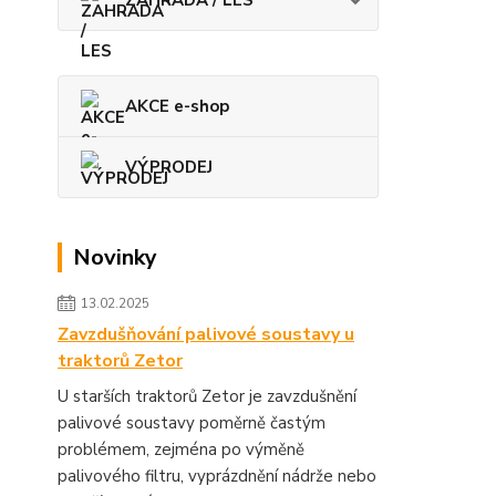
ZAHRADA / LES
AKCE e-shop
VÝPRODEJ
Novinky
13.02.2025
Zavzdušňování palivové soustavy u
traktorů Zetor
U starších traktorů Zetor je zavzdušnění
palivové soustavy poměrně častým
problémem, zejména po výměně
palivového filtru, vyprázdnění nádrže nebo