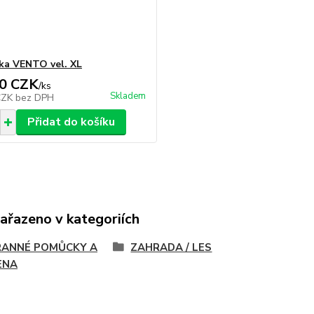
ka VENTO vel. XL
0 CZK
/
ks
Skladem
CZK
bez DPH
Přidat do košíku
zařazeno v kategoriích
ANNÉ POMŮCKY A
ZAHRADA / LES
ENA