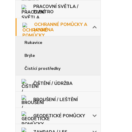
PRACOVNÍ SVĚTLA /
ELEKTRO
OCHRANNÉ POMŮCKY A
HYGIENA
Rukavice
Brýle
Čistící prostředky
ČIŠTĚNÍ / ÚDRŽBA
BROUŠENÍ / LEŠTĚNÍ
GEODETICKÉ POMŮCKY