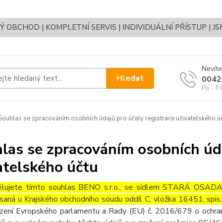
OBCHOD | KOMPLETNÍ SERVIS | INDIVIDUÁLNÍ PŘÍSTUP | J
Nevíte
Hledat
0042
Po - P
ouhlas se zpracováním osobních údajů pro účely registrace uživatelského ú
las se zpracováním osobních úda
atelského účtu
lujete tímto souhlas BENO s.r.o., se sídlem STARÁ OS
saná u Krajského obchodního soudu oddíl C, vložka 16451, spi
ízení Evropského parlamentu a Rady (EU) č. 2016/679 o ochran