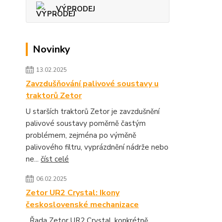
VÝPRODEJ
Novinky
13.02.2025
Zavzdušňování palivové soustavy u
traktorů Zetor
U starších traktorů Zetor je zavzdušnění
palivové soustavy poměrně častým
problémem, zejména po výměně
palivového filtru, vyprázdnění nádrže nebo
ne...
číst celé
06.02.2025
Zetor UR2 Crystal: Ikony
československé mechanizace
Řada Zetor UR2 Crystal, konkrétně