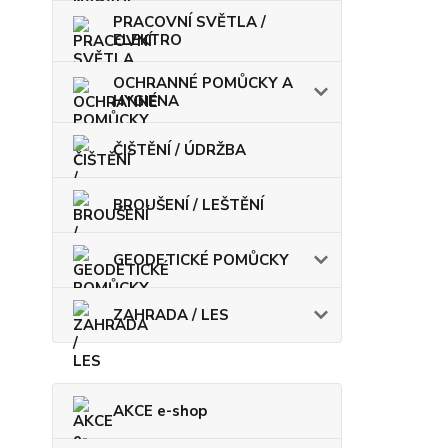
PRACOVNÍ SVĚTLA /
ELEKTRO
OCHRANNÉ POMŮCKY A
HYGIENA
ČIŠTĚNÍ / ÚDRŽBA
BROUŠENÍ / LEŠTĚNÍ
GEODETICKÉ POMŮCKY
ZAHRADA / LES
AKCE e-shop