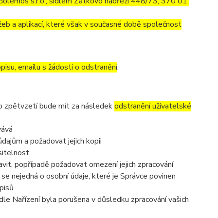
olemos s.r.o., sídlem Zátkovo nábřeží 448/73, 370 01,
eb a aplikací, které však v současné době společnost
pisu, emailu s žádostí o odstranění
.
to zpětvzetí bude mít za následek
odstranění uživatelské
vává
dajům a požadovat jejich kopii
sitelnost
vit, popřípadě požadovat omezení jejich zpracování
se nejedná o osobní údaje, které je Správce povinen
pisů
dle Nařízení byla porušena v důsledku zpracování vašich