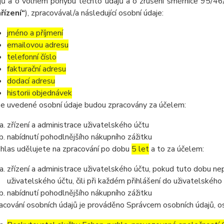
jů a o volném pohybu těchto údajů a o zrušení směrnice 95/46/
řízení“
), zpracovával/a následující osobní údaje:
jméno a příjmení
emailovou adresu
telefonní číslo
fakturační adresu
dodací adresu
historii objednávek
e uvedené osobní údaje budou zpracovány za účelem:
zřízení a administrace uživatelského účtu
nabídnutí pohodlnějšího nákupního zážitku
hlas udělujete na zpracování po dobu
5 let
a to za účelem:
zřízení a administrace uživatelského účtu, pokud tuto dobu ne
uživatelského účtu, čili při každém přihlášení do uživatelského
nabídnutí pohodlnějšího nákupního zážitku
acování osobních údajů je prováděno Správcem osobních údajů, os