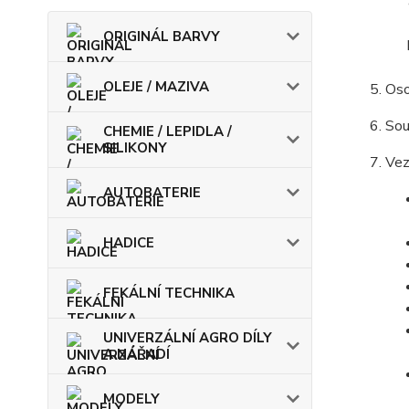
ORIGINÁL BARVY
OLEJE / MAZIVA
Oso
Sou
CHEMIE / LEPIDLA /
SILIKONY
Vez
AUTOBATERIE
HADICE
FEKÁLNÍ TECHNIKA
UNIVERZÁLNÍ AGRO DÍLY
A NÁŘADÍ
MODELY