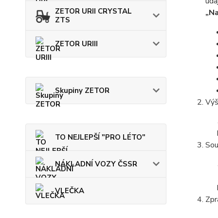
úda
ZETOR URII CRYSTAL
„Na
ZTS
ZETOR URIII
Skupiny ZETOR
Výš
TO NEJLEPŠÍ "PRO LÉTO"
Sou
NÁKLADNÍ VOZY ČSSR
VLEČKA
Zpr