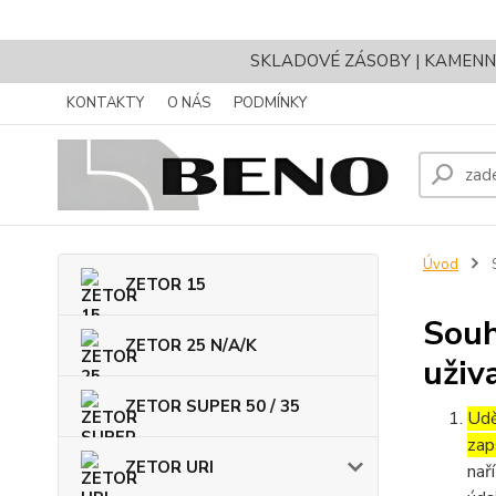
SKLADOVÉ ZÁSOBY | KAMENNÝ 
KONTAKTY
O NÁS
PODMÍNKY
Úvod
S
ZETOR 15
Souh
ZETOR 25 N/A/K
uživ
ZETOR SUPER 50 / 35
Udě
zap
ZETOR URI
nař