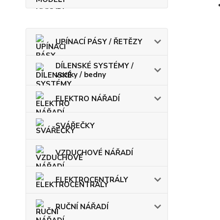
UPÍNACÍ PÁSY / ŘETĚZY
DÍLENSKÉ SYSTÉMY /
vozíky / bedny
ELEKTRO NÁŘADÍ
SVÁŘEČKY
VZDUCHOVÉ NÁŘADÍ
ELEKTROCENTRÁLY
RUČNÍ NÁŘADÍ