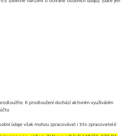
ES (obecné nařízení o ochraně osobních údajů) (dále jen
prodloužíte. K prodloužení dochází aktivním využíváním
 účtu
obní údaje však mohou zpracovávat i tito zpracovatelé: