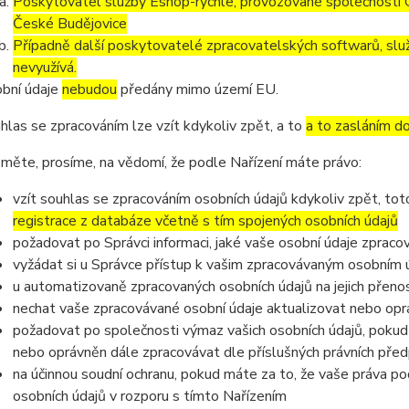
Poskytovatel služby Eshop-rychle, provozované společností G
České Budějovice
Případně další poskytovatelé zpracovatelských softwarů, služ
nevyužívá.
bní údaje
nebudou
předány mimo území EU.
hlas se zpracováním lze vzít kdykoliv zpět, a to
a to zasláním do
měte, prosíme, na vědomí, že podle Nařízení máte právo:
vzít souhlas se zpracováním osobních údajů kdykoliv zpět, to
registrace z databáze včetně s tím spojených osobních údajů
požadovat po Správci informaci, jaké vaše osobní údaje zpraco
vyžádat si u Správce přístup k vašim zpracovávaným osobním ú
u automatizovaně zpracovaných osobních údajů na jejich přeno
nechat vaše zpracovávané osobní údaje aktualizovat nebo opra
požadovat po společnosti výmaz vašich osobních údajů, pokud 
nebo oprávněn dále zpracovávat dle příslušných právních před
na účinnou soudní ochranu, pokud máte za to, že vaše práva po
osobních údajů v rozporu s tímto Nařízením