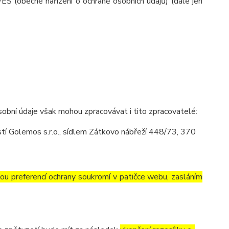
ES (obecné nařízení o ochraně osobních údajů) (dále jen
obní údaje však mohou zpracovávat i tito zpracovatelé:
í Golemos s.r.o., sídlem Zátkovo nábřeží 448/73, 370
vou preferencí ochrany soukromí v patičce webu, zasláním