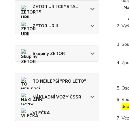
úda
ZETOR URII CRYSTAL
„Na
ZTS
Výš
ZETOR URIII
Sou
Skupiny ZETOR
Zpr
TO NEJLEPŠÍ "PRO LÉTO"
Oso
NÁKLADNÍ VOZY ČSSR
Sou
dop
VLEČKA
Vez