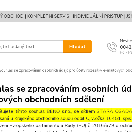
OBCHOD | KOMPLETNÍ SERVIS | INDIVIDUÁLNÍ PŘÍSTUP | J
Nevíte
Hledat
0042
Po - P
ouhlas se zpracováním osobních údajů pro účely rozesílky e-mailových obc
las se zpracováním osobních úda
ových obchodních sdělení
lujete tímto souhlas BENO s.r.o., se sídlem STARÁ OS
saná u Krajského obchodního soudu oddíl C, vložka 16451, spi
ízení Evropského parlamentu a Rady (EU) č. 2016/679 o ochran