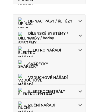
UPÍNACÍ PÁSY / ŘETĚZY
DÍLENSKÉ SYSTÉMY /
vozíky / bedny
ELEKTRO NÁŘADÍ
SVÁŘEČKY
VZDUCHOVÉ NÁŘADÍ
ELEKTROCENTRÁLY
RUČNÍ NÁŘADÍ