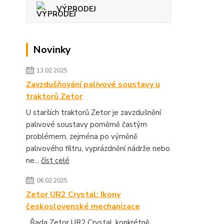
VÝPRODEJ
Novinky
13.02.2025
Zavzdušňování palivové soustavy u
traktorů Zetor
U starších traktorů Zetor je zavzdušnění
palivové soustavy poměrně častým
problémem, zejména po výměně
palivového filtru, vyprázdnění nádrže nebo
ne...
číst celé
06.02.2025
Zetor UR2 Crystal: Ikony
československé mechanizace
Řada Zetor UR2 Crystal, konkrétně