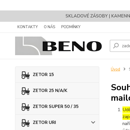
SKLADOVÉ ZÁSOBY | KAMENNÝ 
KONTAKTY
O NÁS
PODMÍNKY
Úvod
S
ZETOR 15
Souh
ZETOR 25 N/A/K
mail
ZETOR SUPER 50 / 35
Udě
zap
ZETOR URI
nař