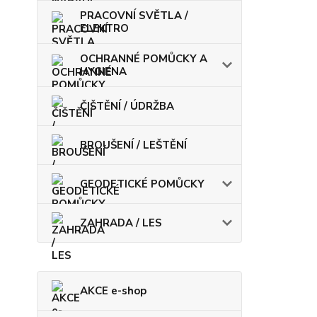
PRACOVNÍ SVĚTLA /
ELEKTRO
OCHRANNÉ POMŮCKY A
HYGIENA
ČIŠTĚNÍ / ÚDRŽBA
BROUŠENÍ / LEŠTĚNÍ
GEODETICKÉ POMŮCKY
ZAHRADA / LES
AKCE e-shop