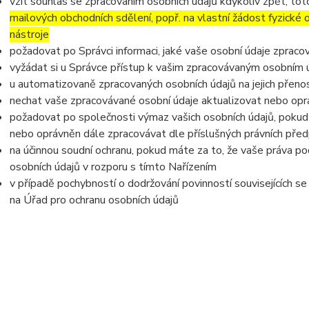
vzít souhlas se zpracováním osobních údajů kdykoliv zpět, to
mailových obchodních sdělení, popř. na vlastní žádost fyzické
nástroje
požadovat po Správci informaci, jaké vaše osobní údaje zpraco
vyžádat si u Správce přístup k vašim zpracovávaným osobním ú
u automatizovaně zpracovaných osobních údajů na jejich přeno
nechat vaše zpracovávané osobní údaje aktualizovat nebo opra
požadovat po společnosti výmaz vašich osobních údajů, pokud 
nebo oprávněn dále zpracovávat dle příslušných právních před
na účinnou soudní ochranu, pokud máte za to, že vaše práva po
osobních údajů v rozporu s tímto Nařízením
v případě pochybností o dodržování povinností souvisejících s
na Úřad pro ochranu osobních údajů