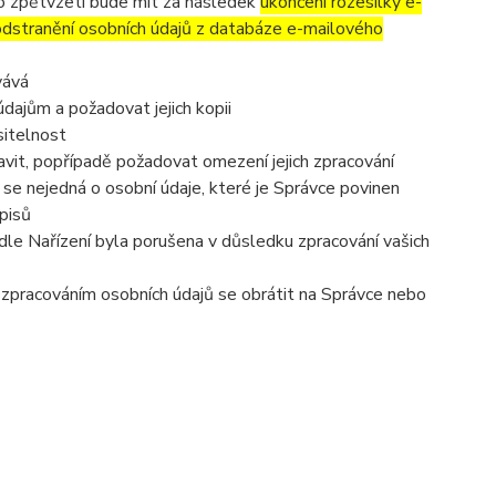
to zpětvzetí bude mít za následek
ukončení rozesílky e-
 odstranění osobních údajů z databáze e-mailového
vává
dajům a požadovat jejich kopii
sitelnost
vit, popřípadě požadovat omezení jejich zpracování
se nejedná o osobní údaje, které je Správce povinen
pisů
dle Nařízení byla porušena v důsledku zpracování vašich
e zpracováním osobních údajů se obrátit na Správce nebo