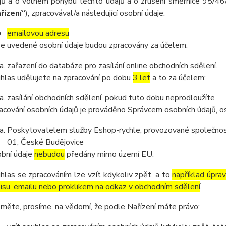
jů a o volném pohybu těchto údajů a o zrušení směrnice 95/46/
řízení“
), zpracovával/a následující osobní údaje:
emailovou adresu
e uvedené osobní údaje budou zpracovány za účelem:
zařazení do databáze pro zasílání online obchodních sdělení.
hlas udělujete na zpracování po dobu
3 let
a to za účelem:
zasílání obchodních sdělení, pokud tuto dobu neprodloužíte
acování osobních údajů je prováděno Správcem osobních údajů, os
Poskytovatelem služby Eshop-rychle, provozované společnost
01, České Budějovice
bní údaje
nebudou
předány mimo území EU.
hlas se zpracováním lze vzít kdykoliv zpět, a to
například úpra
isu, emailu nebo proklikem na odkaz v obchodním sdělení
.
měte, prosíme, na vědomí, že podle Nařízení máte právo: