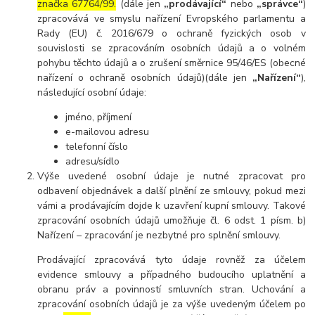
značka 67764/99.
(dále jen
„prodávající“
nebo
„správce“
)
zpracovává ve smyslu nařízení Evropského parlamentu a
Rady (EU) č. 2016/679 o ochraně fyzických osob v
souvislosti se zpracováním osobních údajů a o volném
pohybu těchto údajů a o zrušení směrnice 95/46/ES (obecné
nařízení o ochraně osobních údajů)(dále jen
„Nařízení“
),
následující osobní údaje:
jméno, příjmení
e-mailovou adresu
telefonní číslo
adresu/sídlo
Výše uvedené osobní údaje je nutné zpracovat pro
odbavení objednávek a další plnění ze smlouvy, pokud mezi
vámi a prodávajícím dojde k uzavření kupní smlouvy. Takové
zpracování osobních údajů umožňuje čl. 6 odst. 1 písm. b)
Nařízení – zpracování je nezbytné pro splnění smlouvy.
Prodávající zpracovává tyto údaje rovněž za účelem
evidence smlouvy a případného budoucího uplatnění a
obranu práv a povinností smluvních stran. Uchování a
zpracování osobních údajů je za výše uvedeným účelem po