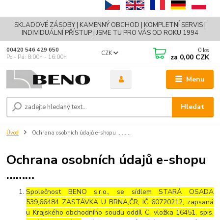
SKLADOVÉ ZÁSOBY | KAMENNÝ OBCHOD | KOMPLETNÍ SERVIS |
INDIVIDUÁLNÍ PŘÍSTUP | JSME TU PRO VÁS OD ROKU 1994
0
ks
00420 546 429 650
CZK
za
0,00 CZK
Po - Pá: 8:00h - 16:00h
Menu
Hledat
Úvod
Ochrana osobních údajů e-shopu ………
Ochrana osobních údajů e-shopu
………
Společnost BENO s.r.o., se sídlem STARÁ OSADA
539,66484 ZASTÁVKA U BRNA,ČR, IČ 60720212, zapsaná
u Krajského obchodního soudu oddíl C, vložka 16451, spis.