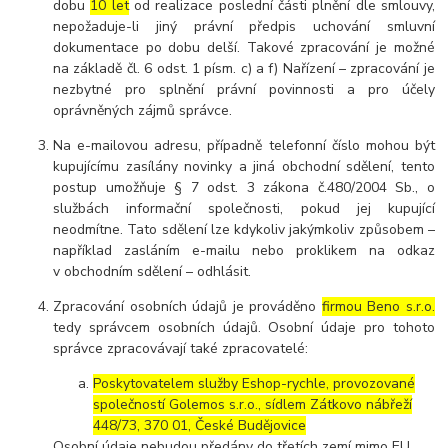
dobu
10 let
od realizace poslední části plnění dle smlouvy,
nepožaduje-li jiný právní předpis uchování smluvní
dokumentace po dobu delší. Takové zpracování je možné
na základě čl. 6 odst. 1 písm. c) a f) Nařízení – zpracování je
nezbytné pro splnění právní povinnosti a pro účely
oprávněných zájmů správce.
Na e-mailovou adresu, případně telefonní číslo mohou být
kupujícímu zasílány novinky a jiná obchodní sdělení, tento
postup umožňuje § 7 odst. 3 zákona č.480/2004 Sb., o
službách informační společnosti, pokud jej kupující
neodmítne. Tato sdělení lze kdykoliv jakýmkoliv způsobem –
například zasláním e-mailu nebo proklikem na odkaz
v obchodním sdělení – odhlásit.
Zpracování osobních údajů je prováděno
firmou Beno s.r.o.
tedy správcem osobních údajů. Osobní údaje pro tohoto
správce zpracovávají také zpracovatelé:
Poskytovatelem služby Eshop-rychle, provozované
společností Golemos s.r.o., sídlem Zátkovo nábřeží
448/73, 370 01, České Budějovice
Osobní údaje nebudou předány do třetích zemí mimo EU.