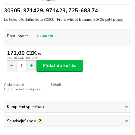
30305, 971429, 971423, Z25-683.74
Ložisko předního kola 30305 Front wheel bearing 30305
celý popis
Dostupnost
Skladem
172,00 CZK
/
ks
142,15 CZK
bez DPH
Přidat do košíku
Číslo produktu:
30305
Hlídat cenu / dostupnost
Kompletní specifikace
Související zboží
2