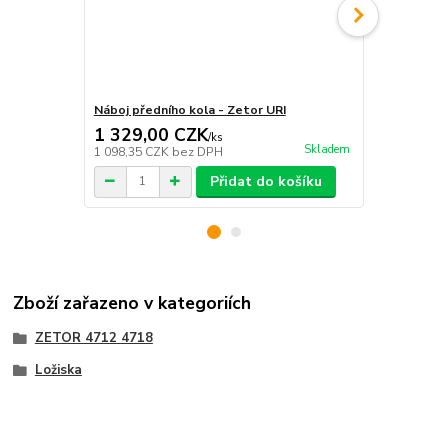
Náboj předního kola - Zetor URI
Podložka - 
1 329,00 CZK
15,00 C
/
ks
Skladem
1 098,35 CZK
bez DPH
12,40 CZK
b
Přidat do košíku
Zboží zařazeno v kategoriích
ZETOR 4712 4718
Ložiska