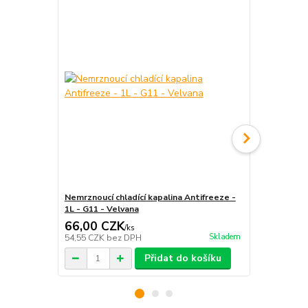
Nemrznoucí chladící kapalina Antifreeze -
Víčko, zátka
1L - G11 - Velvana
66,00 CZK
95,00 C
/
ks
Skladem
54,55 CZK
bez DPH
78,51 CZK
b
Přidat do košíku