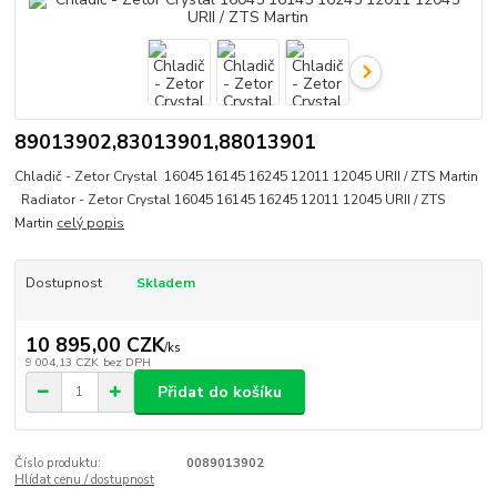
89013902,83013901,88013901
Chladič - Zetor Crystal 16045 16145 16245 12011 12045 URII / ZTS Martin
Radiator - Zetor Crystal 16045 16145 16245 12011 12045 URII / ZTS
Martin
celý popis
Dostupnost
Skladem
10 895,00 CZK
/
ks
9 004,13 CZK
bez DPH
Přidat do košíku
Číslo produktu:
0089013902
Hlídat cenu / dostupnost