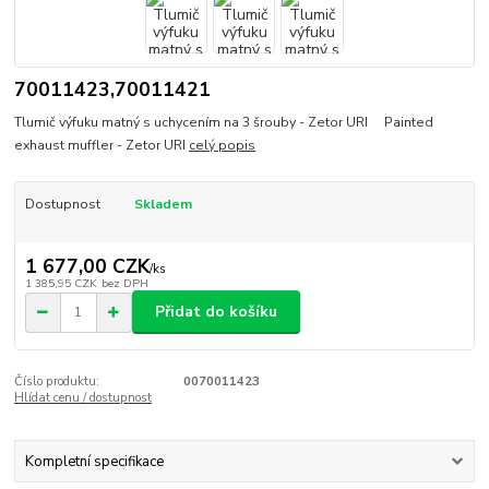
70011423,70011421
Tlumič výfuku matný s uchycením na 3 šrouby - Zetor URI Painted
exhaust muffler - Zetor URI
celý popis
Dostupnost
Skladem
1 677,00 CZK
/
ks
1 385,95 CZK
bez DPH
Přidat do košíku
Číslo produktu:
0070011423
Hlídat cenu / dostupnost
Kompletní specifikace