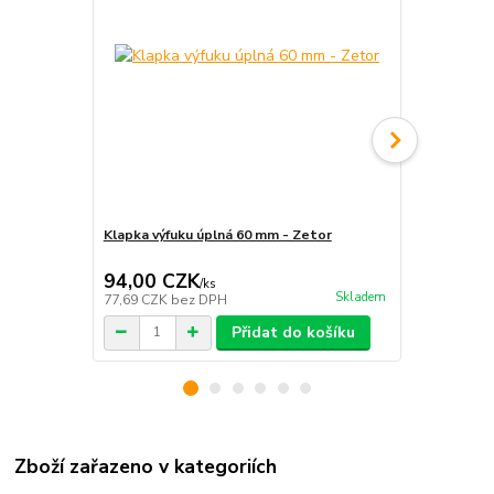
Klapka výfuku úplná 60 mm - Zetor
Výfukové ko
94,00 CZK
1 293,0
/
ks
Skladem
77,69 CZK
bez DPH
1 068,60 CZ
Přidat do košíku
Zboží zařazeno v kategoriích