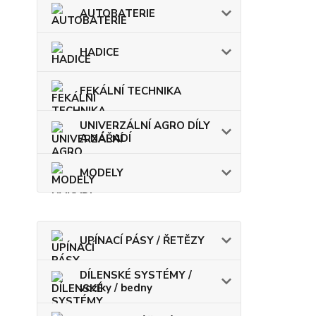
AUTOBATERIE
HADICE
FEKÁLNÍ TECHNIKA
UNIVERZÁLNÍ AGRO DÍLY
A NÁŘADÍ
MODELY
UPÍNACÍ PÁSY / ŘETĚZY
DÍLENSKÉ SYSTÉMY /
vozíky / bedny