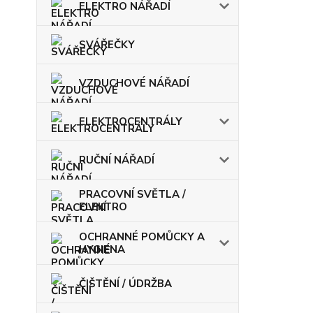
ELEKTRO NÁŘADÍ
SVÁŘEČKY
VZDUCHOVÉ NÁŘADÍ
ELEKTROCENTRÁLY
RUČNÍ NÁŘADÍ
PRACOVNÍ SVĚTLA /
ELEKTRO
OCHRANNÉ POMŮCKY A
HYGIENA
ČIŠTĚNÍ / ÚDRŽBA