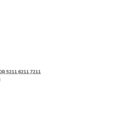
OR 5211 6211 7211
5