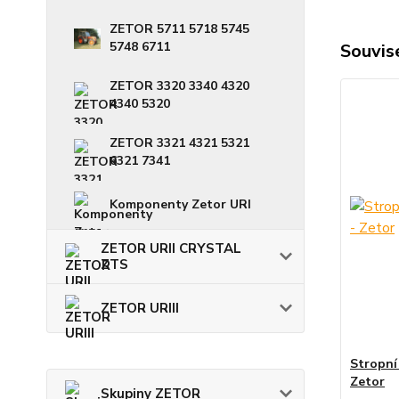
ZETOR 5711 5718 5745
5748 6711
Souvise
ZETOR 3320 3340 4320
4340 5320
ZETOR 3321 4321 5321
6321 7341
Komponenty Zetor URI
ZETOR URII CRYSTAL
ZTS
ZETOR URIII
Stropní 
Zetor
Skupiny ZETOR