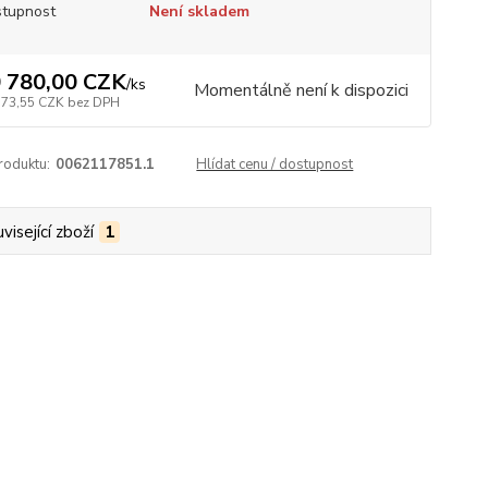
tupnost
Není skladem
 780,00 CZK
/
ks
Momentálně není k dispozici
173,55 CZK
bez DPH
roduktu:
0062117851.1
Hlídat cenu / dostupnost
visející zboží
1