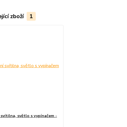
jící zboží
1
svítilna, světlo s vypínačem -