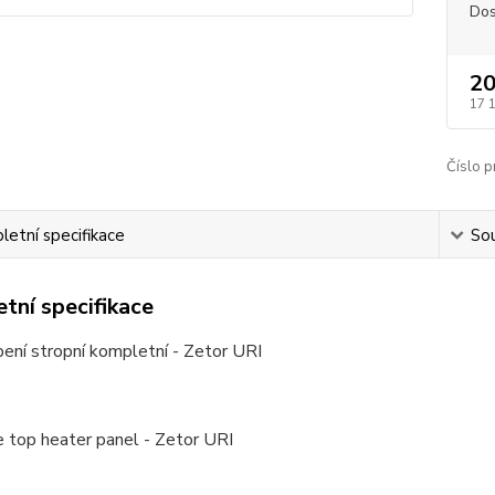
Dos
20
17 
Číslo p
etní specifikace
Sou
tní specifikace
ení stropní kompletní - Zetor URI
 top heater panel - Zetor URI