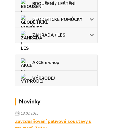
BROUŠENÍ / LEŠTĚNÍ
GEODETICKÉ POMŮCKY
ZAHRADA / LES
AKCE e-shop
VÝPRODEJ
Novinky
13.02.2025
Zavzdušňování palivové soustavy u