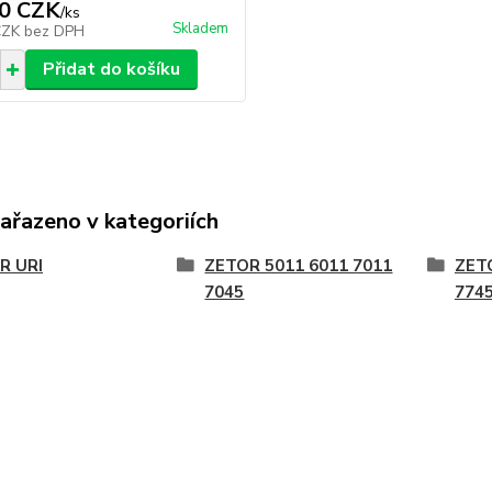
0 CZK
/
ks
Skladem
CZK
bez DPH
Přidat do košíku
zařazeno v kategoriích
R URI
ZETOR 5011 6011 7011
ZET
7045
774