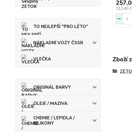
257,0
212,40 
TO NEJLEPŠÍ "PRO LÉTO"
NÁKLADNÍ VOZY ČSSR
Zboží 
VLEČKA
ZETO
ORIGINÁL BARVY
OLEJE / MAZIVA
CHEMIE / LEPIDLA /
SILIKONY