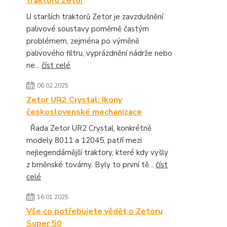
traktorů Zetor
U starších traktorů Zetor je zavzdušnění
palivové soustavy poměrně častým
problémem, zejména po výměně
palivového filtru, vyprázdnění nádrže nebo
ne...
číst celé
06.02.2025
Zetor UR2 Crystal: Ikony
československé mechanizace
Řada Zetor UR2 Crystal, konkrétně
modely 8011 a 12045, patří mezi
nejlegendárnější traktory, které kdy vyšly
z brněnské továrny. Byly to první tě...
číst
celé
16.01.2025
Vše co potřebujete vědět o Zetoru
Super 50