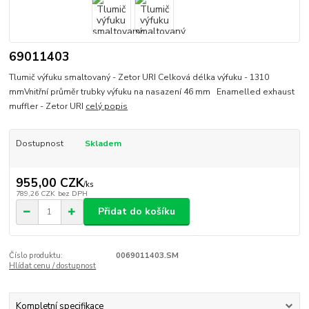
69011403
Tlumič výfuku smaltovaný - Zetor URI Celková délka výfuku - 1310
mmVnitřní průměr trubky výfuku na nasazení 46 mm Enamelled exhaust
muffler - Zetor URI
celý popis
Dostupnost
Skladem
955,00 CZK
/
ks
789,26 CZK
bez DPH
Přidat do košíku
Číslo produktu:
0069011403.SM
Hlídat cenu / dostupnost
Kompletní specifikace