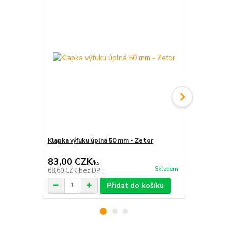
Klapka výfuku úplná 50 mm - Zetor
Teplotní bar
690°C - Wil
83,00 CZK
276,00 
/
ks
Skladem
68,60 CZK
bez DPH
228,10 CZK
Přidat do košíku