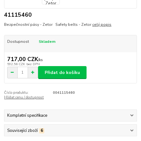
41115460
Bezpečnostní pásy - Zetor Safety belts - Zetor
celý popis
Dostupnost
Skladem
717,00 CZK
/
ks
592,56 CZK
bez DPH
Přidat do košíku
Číslo produktu:
0041115460
Hlídat cenu / dostupnost
Kompletní specifikace
Související zboží
6