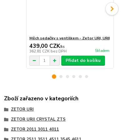
Měch sedačky s ventilkem - Zetor URI, URII
Polštář II. o
439,00 CZK
980,00 
/
ks
Skladem
362,81 CZK
bez DPH
809,92 CZK
Přidat do košíku
Zboží zařazeno v kategoriích
ZETOR URI
ZETOR URII CRYSTAL ZTS
ZETOR 2011 3011 4011
ZETOR 2511 3511 4511 3545 4611