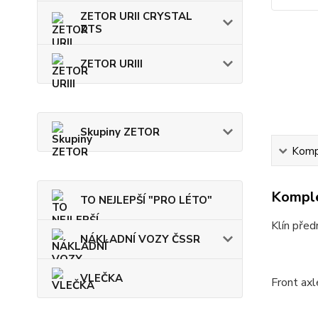
ZETOR URII CRYSTAL
ZTS
ZETOR URIII
Skupiny ZETOR
Kompl
Komple
TO NEJLEPŠÍ "PRO LÉTO"
Klín před
NÁKLADNÍ VOZY ČSSR
VLEČKA
Front axl