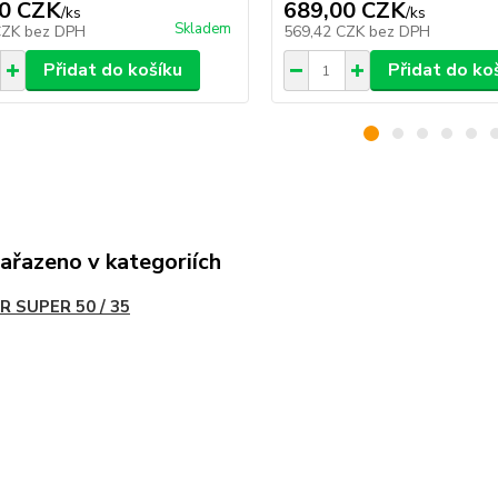
0 CZK
689,00 CZK
/
ks
/
ks
Skladem
CZK
bez DPH
569,42 CZK
bez DPH
Přidat do košíku
Přidat do ko
zařazeno v kategoriích
R SUPER 50 / 35