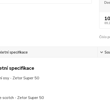
Dos
10
89,
Číslo p
etní specifikace
Sou
tní specifikace
ní osy - Zetor Super 50
e scotch - Zetor Super 50