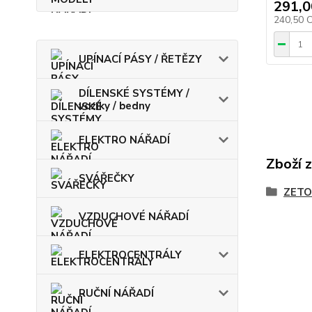
291,0
240,50 
UPÍNACÍ PÁSY / ŘETĚZY
DÍLENSKÉ SYSTÉMY /
vozíky / bedny
ELEKTRO NÁŘADÍ
Zboží 
SVÁŘEČKY
ZETO
VZDUCHOVÉ NÁŘADÍ
ELEKTROCENTRÁLY
RUČNÍ NÁŘADÍ