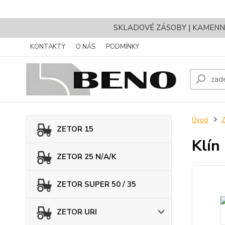
SKLADOVÉ ZÁSOBY | KAMENNÝ 
KONTAKTY
O NÁS
PODMÍNKY
Úvod
Z
ZETOR 15
Klín
ZETOR 25 N/A/K
ZETOR SUPER 50 / 35
ZETOR URI