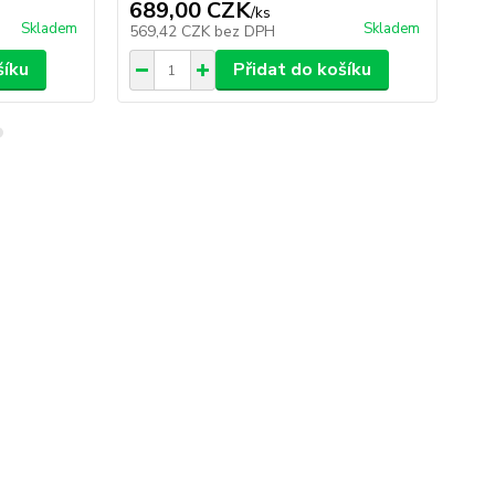
689,00 CZK
2
/
ks
Skladem
Skladem
569,42 CZK
bez DPH
1 
šíku
Přidat do košíku