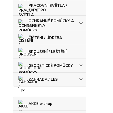
PRACOVNÍ SVĚTLA /
ELEKTRO
OCHRANNÉ POMŮCKY A
HYGIENA
ČIŠTĚNÍ / ÚDRŽBA
BROUŠENÍ / LEŠTĚNÍ
GEODETICKÉ POMŮCKY
ZAHRADA / LES
AKCE e-shop