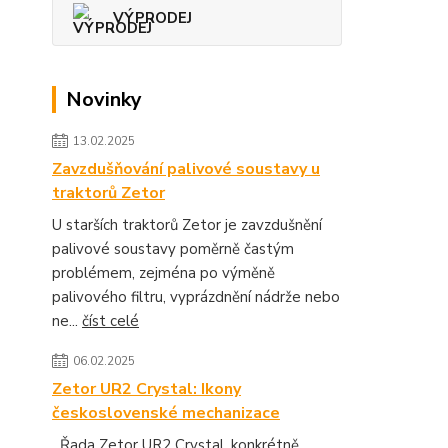
VÝPRODEJ
Novinky
13.02.2025
Zavzdušňování palivové soustavy u
traktorů Zetor
U starších traktorů Zetor je zavzdušnění
palivové soustavy poměrně častým
problémem, zejména po výměně
palivového filtru, vyprázdnění nádrže nebo
ne...
číst celé
06.02.2025
Zetor UR2 Crystal: Ikony
československé mechanizace
Řada Zetor UR2 Crystal, konkrétně