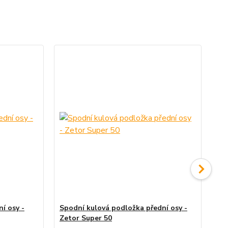
í osy -
Spodní kulová podložka přední osy -
Dr
Zetor Super 50
Su