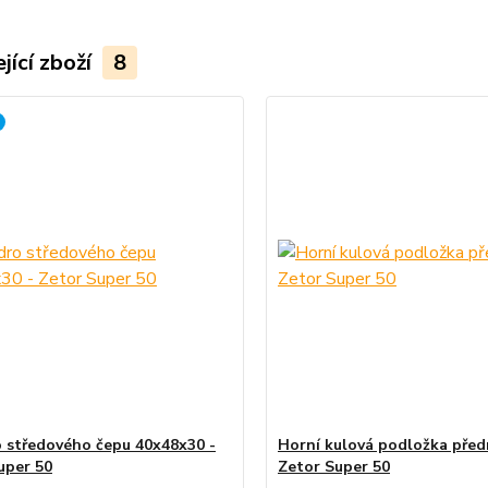
jící zboží
8
 středového čepu 40x48x30 -
Horní kulová podložka předn
uper 50
Zetor Super 50