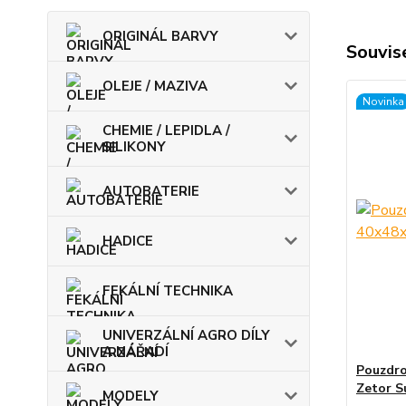
ORIGINÁL BARVY
Souvise
OLEJE / MAZIVA
Novinka
CHEMIE / LEPIDLA /
SILIKONY
AUTOBATERIE
HADICE
FEKÁLNÍ TECHNIKA
UNIVERZÁLNÍ AGRO DÍLY
A NÁŘADÍ
Pouzdro
Zetor S
MODELY