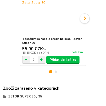
Těsnění víka náboje předního kola - Zetor
Zajišťovací 
Super 50
55,00 CZK
131,00 
/
ks
Skladem
45,45 CZK
bez DPH
108,26 CZK
Přidat do košíku
Zboží zařazeno v kategoriích
ZETOR SUPER 50 / 35