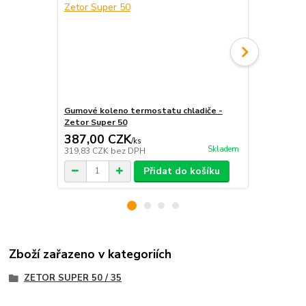
Gumové koleno termostatu chladiče -
Sada termos
Zetor Super 50
387,00 CZK
987,00 
/
ks
Skladem
319,83 CZK
bez DPH
815,70 CZK
Přidat do košíku
Zboží zařazeno v kategoriích
ZETOR SUPER 50 / 35