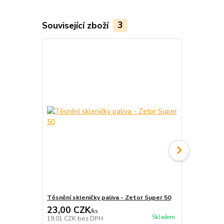
Související zboží
3
Těsnění skleničky paliva - Zetor Super 50
Síto čističe
23,00 CZK
98,00 C
/
ks
Skladem
19,01 CZK
bez DPH
80,99 CZK
b