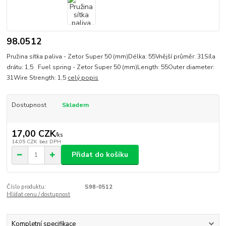
98.0512
Pružina sítka paliva - Zetor Super 50 (mm)Délka: 55Vnější průměr: 31Síla
drátu: 1,5 Fuel spring - Zetor Super 50 (mm)Length: 55Outer diameter:
31Wire Strength: 1,5
celý popis
Dostupnost
Skladem
17,00 CZK
/
ks
14,05 CZK
bez DPH
Přidat do košíku
Číslo produktu:
S98-0512
Hlídat cenu / dostupnost
Kompletní specifikace