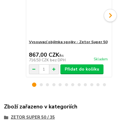
Vysouvací objímka spojky - Zetor Super 50
Ozubený hří
867,00 CZK
1 140,0
/
ks
Skladem
716,53 CZK
bez DPH
942,15 CZK
Přidat do košíku
Zboží zařazeno v kategoriích
ZETOR SUPER 50 / 35