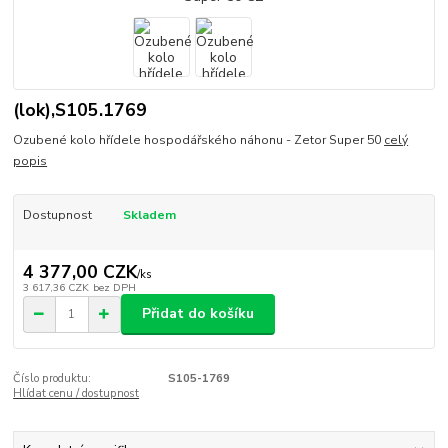
(lok),S105.1769
Ozubené kolo hřídele hospodářského náhonu - Zetor Super 50
celý
popis
Dostupnost
Skladem
4 377,00 CZK
/
ks
3 617,36 CZK
bez DPH
Přidat do košíku
Číslo produktu:
S105-1769
Hlídat cenu / dostupnost