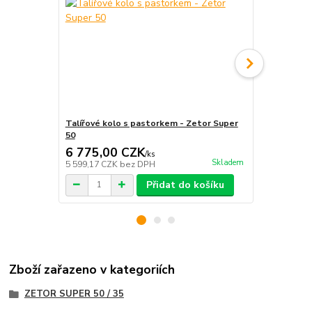
Talířové kolo s pastorkem - Zetor Super
Těleso difer
50
6 775,00 CZK
13 550,
/
ks
Skladem
5 599,17 CZK
bez DPH
11 198,35 C
Přidat do košíku
Zboží zařazeno v kategoriích
ZETOR SUPER 50 / 35