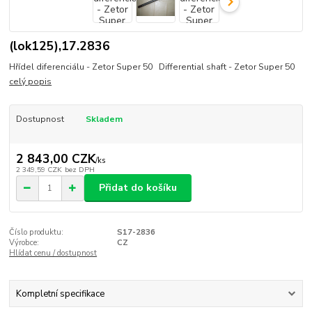
(lok125),17.2836
Hřídel diferenciálu - Zetor Super 50 Differential shaft - Zetor Super 50
celý popis
Dostupnost
Skladem
2 843,00 CZK
/
ks
2 349,59 CZK
bez DPH
Přidat do košíku
Číslo produktu:
S17-2836
Výrobce:
CZ
Hlídat cenu / dostupnost
Kompletní specifikace