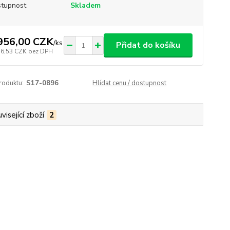
tupnost
Skladem
956,00 CZK
/
ks
Přidat do košíku
16,53 CZK
bez DPH
roduktu:
S17-0896
Hlídat cenu / dostupnost
visející zboží
2