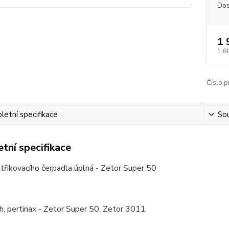
Dos
1 
1 6
Číslo p
etní specifikace
Sou
tní specifikace
třikovacího čerpadla úplná - Zetor Super 50
ch, pertinax - Zetor Super 50, Zetor 3011