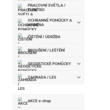
PRACOVNÍ SVĚTLA /
ELEKTRO
OCHRANNÉ POMŮCKY A
HYGIENA
ČIŠTĚNÍ / ÚDRŽBA
BROUŠENÍ / LEŠTĚNÍ
GEODETICKÉ POMŮCKY
ZAHRADA / LES
AKCE e-shop