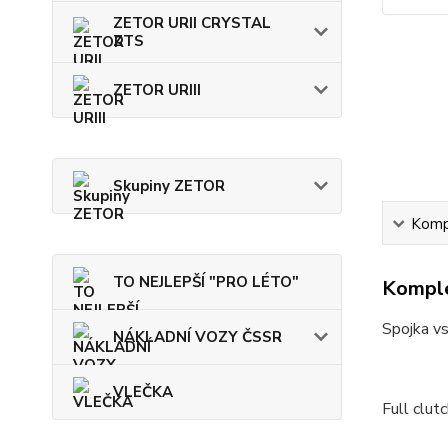
ZETOR URII CRYSTAL
ZTS
ZETOR URIII
Skupiny ZETOR
Kompl
TO NEJLEPŠÍ "PRO LÉTO"
Komple
Spojka vs
NÁKLADNÍ VOZY ČSSR
VLEČKA
Full clut