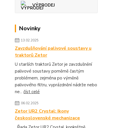
VÝPRODEJ
Novinky
13.02.2025
Zavzdušňování palivové soustavy u
traktorů Zetor
U starších traktorů Zetor je zavzdušnění
palivové soustavy poměrně častým
problémem, zejména po výměně
palivového filtru, vyprázdnění nádrže nebo
ne...
číst celé
06.02.2025
Zetor UR2 Crystal: Ikony
československé mechanizace
Řada Zetor UR2 Crystal, konkrétně