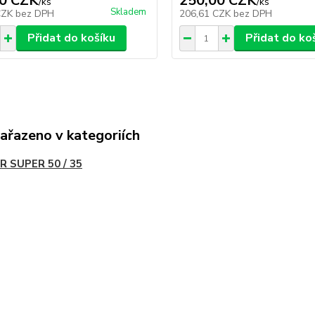
0 CZK
250,00 CZK
/
ks
/
ks
Skladem
CZK
bez DPH
206,61 CZK
bez DPH
Přidat do košíku
Přidat do ko
zařazeno v kategoriích
R SUPER 50 / 35