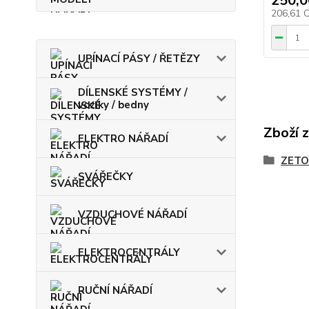
250,0
206,61 
UPÍNACÍ PÁSY / ŘETĚZY
DÍLENSKÉ SYSTÉMY /
vozíky / bedny
Zboží 
ELEKTRO NÁŘADÍ
ZETO
SVÁŘEČKY
VZDUCHOVÉ NÁŘADÍ
ELEKTROCENTRÁLY
RUČNÍ NÁŘADÍ