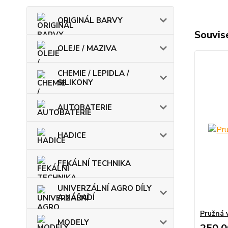
ORIGINÁL BARVY
Souvise
OLEJE / MAZIVA
CHEMIE / LEPIDLA /
SILIKONY
AUTOBATERIE
HADICE
FEKÁLNÍ TECHNIKA
UNIVERZÁLNÍ AGRO DÍLY
A NÁŘADÍ
Pružná 
MODELY