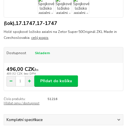
(lok),17.1747,17-1747
Holé spojkové ložisko axialni na Zetor Super 50Originál ZKL Made in
Czechoslovakia.
celý popis
Dostupnost
Skladem
496,00 CZK
/
ks
409,92 CZK
bez DPH
Přidat do košíku
Číslo produktu:
51216
Hlídat cenu / dostupnost
Kompletní specifikace