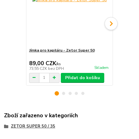
Jímka pro kapiláru - Zetor Super 50
Jímka pro ka
89,00 CZK
89,00 C
/
ks
Skladem
73,55 CZK
bez DPH
73,55 CZK
b
Přidat do košíku
Zboží zařazeno v kategoriích
ZETOR SUPER 50 / 35