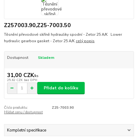
Z257003.90,Z25-7003.50
Těsnění převodové skříně hydrauliky spodní - Zetor 25 A/K Lower
hydraulic gearbox gasket - Zetor 25 A/K
celý popis
Dostupnost
Skladem
31,00 CZK
/
ks
25,62 CZK
bez DPH
Přidat do košíku
Číslo produktu:
Z25-7003.90
Hlídat cenu / dostupnost
Kompletní specifikace