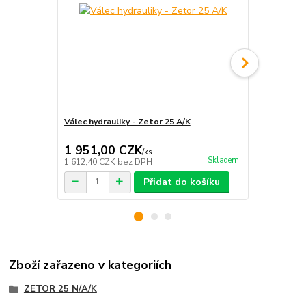
Válec hydrauliky - Zetor 25 A/K
Víko hydraul
1 951,00 CZK
8 056,0
/
ks
Skladem
1 612,40 CZK
bez DPH
6 657,85 CZ
Přidat do košíku
Zboží zařazeno v kategoriích
ZETOR 25 N/A/K