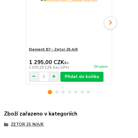
Element B7 - Zetor 25 A/K
Těsnění víčk
Zetor 25 A/
1 295,00 CZK
19,00 C
/
ks
Skladem
1 070,25 CZK
bez DPH
15,70 CZK
b
Přidat do košíku
Zboží zařazeno v kategoriích
ZETOR 25 N/A/K