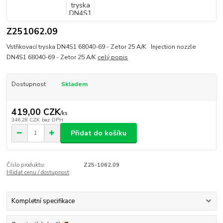
Z251062.09
Vstřikovací tryska DN4S1 68040-69 - Zetor 25 A/K Injection nozzle
DN4S1 68040-69 - Zetor 25 A/K
celý popis
Dostupnost
Skladem
419,00 CZK
/
ks
346,28 CZK
bez DPH
Přidat do košíku
Číslo produktu:
Z25-1062.09
Hlídat cenu / dostupnost
Kompletní specifikace