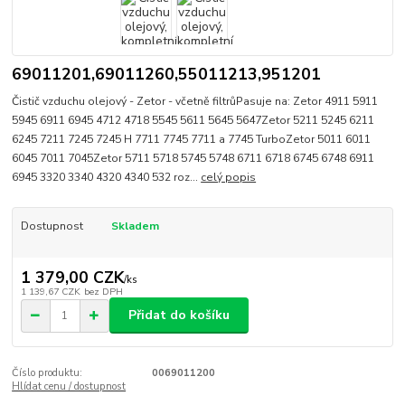
69011201,69011260,55011213,951201
Čistič vzduchu olejový - Zetor - včetně filtrůPasuje na: Zetor 4911 5911
5945 6911 6945 4712 4718 5545 5611 5645 5647Zetor 5211 5245 6211
6245 7211 7245 7245 H 7711 7745 7711 a 7745 TurboZetor 5011 6011
6045 7011 7045Zetor 5711 5718 5745 5748 6711 6718 6745 6748 6911
6945 3320 3340 4320 4340 532 roz...
celý popis
Dostupnost
Skladem
1 379,00 CZK
/
ks
1 139,67 CZK
bez DPH
Přidat do košíku
Číslo produktu:
0069011200
Hlídat cenu / dostupnost