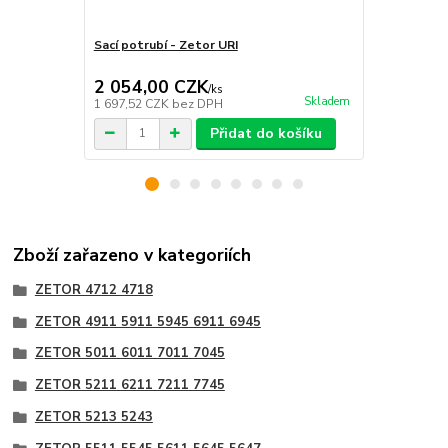
Sací potrubí - Zetor URI
Hadice 50/6
5245 3320 3
2 054,00 CZK
111,00 
/
ks
Skladem
1 697,52 CZK
bez DPH
91,74 CZK
b
Přidat do košíku
Zboží zařazeno v kategoriích
ZETOR 4712 4718
ZETOR 4911 5911 5945 6911 6945
ZETOR 5011 6011 7011 7045
ZETOR 5211 6211 7211 7745
ZETOR 5213 5243