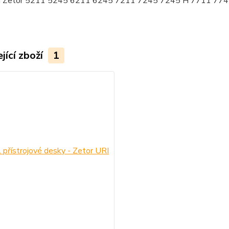
na Zetor 5211 5245 6211 6245 7211 7245 7245 H 7711 774
jící zboží
1