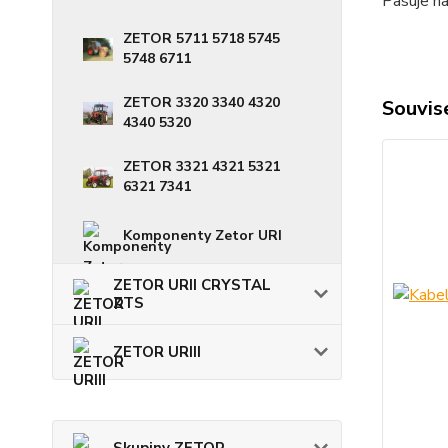
Pasuje 
ZETOR 5711 5718 5745
5748 6711
ZETOR 3320 3340 4320
Souvise
4340 5320
ZETOR 3321 4321 5321
6321 7341
Komponenty Zetor URI
ZETOR URII CRYSTAL
ZTS
ZETOR URIII