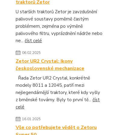
traktorů Zetor
U starších traktorů Zetor je zavzdušnění
palivové soustavy poměrně častým
problémem, zejména po výměně
palivového filtru, vyprázdnění nádrže nebo
ne...
číst celé
06.02.2025
Zetor UR2 Crystal: Ikony
československé mechanizace
Řada Zetor UR2 Crystal, konkrétně
modely 8011 a 12045, patří mezi
nejlegendárnější traktory, které kdy vyšly
z brněnské továrny. Byly to první tě...
číst
celé
16.01.2025
Vše co potřebujete vědět o Zetoru
Super 50