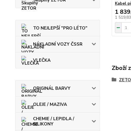
Skupiny ZETOR
Kabel p
1 839
1 519,8
TO NEJLEPŠÍ "PRO LÉTO"
NÁKLADNÍ VOZY ČSSR
VLEČKA
Zboží 
ZETO
ORIGINÁL BARVY
OLEJE / MAZIVA
CHEMIE / LEPIDLA /
SILIKONY