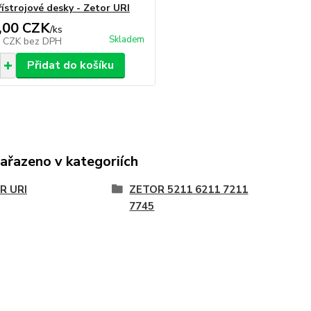
řístrojové desky - Zetor URI
,00 CZK
/
ks
Skladem
3 CZK
bez DPH
Přidat do košíku
zařazeno v kategoriích
R URI
ZETOR 5211 6211 7211
7745