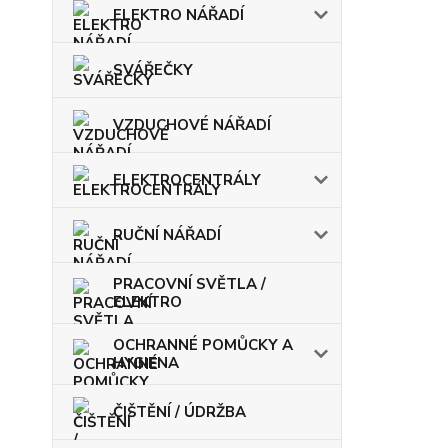
ELEKTRO NÁŘADÍ
SVÁŘEČKY
VZDUCHOVÉ NÁŘADÍ
ELEKTROCENTRÁLY
RUČNÍ NÁŘADÍ
PRACOVNÍ SVĚTLA /
ELEKTRO
OCHRANNÉ POMŮCKY A
HYGIENA
ČIŠTĚNÍ / ÚDRŽBA