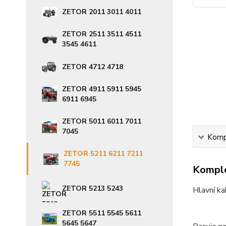
ZETOR 2011 3011 4011
ZETOR 2511 3511 4511
3545 4611
ZETOR 4712 4718
ZETOR 4911 5911 5945
6911 6945
ZETOR 5011 6011 7011
7045
Kompl
ZETOR 5211 6211 7211
7745
Komple
ZETOR 5213 5243
Hlavní ka
ZETOR 5511 5545 5611
5645 5647