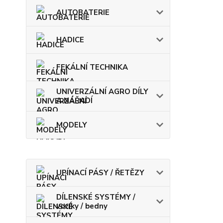
AUTOBATERIE
HADICE
FEKÁLNÍ TECHNIKA
UNIVERZÁLNÍ AGRO DÍLY
A NÁŘADÍ
MODELY
UPÍNACÍ PÁSY / ŘETĚZY
DÍLENSKÉ SYSTÉMY /
vozíky / bedny