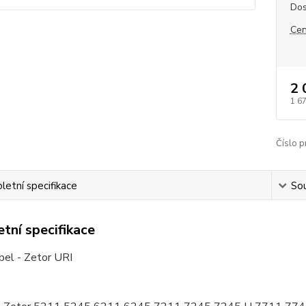
Dos
Cen
2 
1 6
Číslo p
etní specifikace
Sou
tní specifikace
bel - Zetor URI