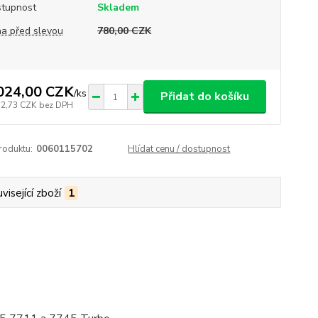
tupnost
Skladem
a před slevou
780,00 CZK
024,00 CZK
/
ks
Přidat do košíku
72,73 CZK
bez DPH
roduktu:
0060115702
Hlídat cenu / dostupnost
visející zboží
1