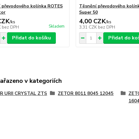
 převodového kolínka ROTES
Těsnění převodového kolínk
tor
Super 50
CZK
4,00 CZK
/
ks
/
ks
Skladem
K
bez DPH
3,31 CZK
bez DPH
Přidat do košíku
Přidat do ko
zařazeno v kategoriích
R URII CRYSTAL ZTS
ZETOR 8011 8045 12045
ZET
160