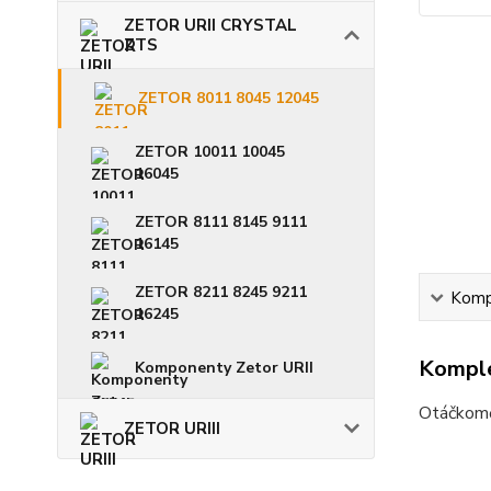
ZETOR URII CRYSTAL
ZTS
ZETOR 8011 8045 12045
ZETOR 10011 10045
16045
ZETOR 8111 8145 9111
16145
ZETOR 8211 8245 9211
Kompl
16245
Komple
Komponenty Zetor URII
Otáčkomě
ZETOR URIII