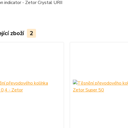
n indicator - Zetor Crystal URII
jící zboží
2