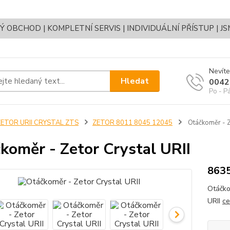
OBCHOD | KOMPLETNÍ SERVIS | INDIVIDUÁLNÍ PŘÍSTUP | J
Nevíte
Hledat
0042
Po - P
ZETOR URII CRYSTAL ZTS
ZETOR 8011 8045 12045
Otáčkoměr - Z
koměr - Zetor Crystal URII
863
Otáčko
URII
ce