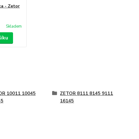
a - Zetor
Skladem
šíku
OR 10011 10045
ZETOR 8111 8145 9111
45
16145