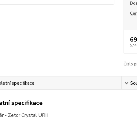
Dos
Cen
69
574
Číslo p
etní specifikace
Sou
tní specifikace
r - Zetor Crystal URII