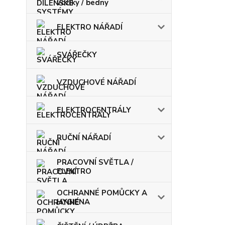
vozíky / bedny
ELEKTRO NÁŘADÍ
SVÁŘEČKY
VZDUCHOVÉ NÁŘADÍ
ELEKTROCENTRÁLY
RUČNÍ NÁŘADÍ
PRACOVNÍ SVĚTLA /
ELEKTRO
OCHRANNÉ POMŮCKY A
HYGIENA