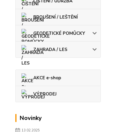
ČIŠTĚNÍ / ÚDRŽBA
BROUŠENÍ / LEŠTĚNÍ
GEODETICKÉ POMŮCKY
ZAHRADA / LES
AKCE e-shop
VÝPRODEJ
Novinky
13.02.2025