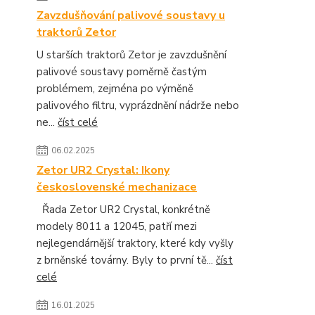
Zavzdušňování palivové soustavy u
traktorů Zetor
U starších traktorů Zetor je zavzdušnění
palivové soustavy poměrně častým
problémem, zejména po výměně
palivového filtru, vyprázdnění nádrže nebo
ne...
číst celé
06.02.2025
Zetor UR2 Crystal: Ikony
československé mechanizace
Řada Zetor UR2 Crystal, konkrétně
modely 8011 a 12045, patří mezi
nejlegendárnější traktory, které kdy vyšly
z brněnské továrny. Byly to první tě...
číst
celé
16.01.2025