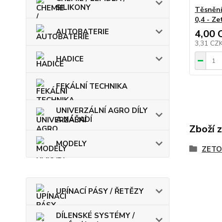
SILIKONY
Těsnění
0,4 - Ze
AUTOBATERIE
4,00 
3,31 CZ
HADICE
FEKÁLNÍ TECHNIKA
UNIVERZÁLNÍ AGRO DÍLY
A NÁŘADÍ
Zboží 
MODELY
ZETO
UPÍNACÍ PÁSY / ŘETĚZY
DÍLENSKÉ SYSTÉMY /