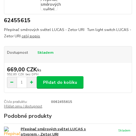
62455615
Přepínač směrových světel LUCAS - Zetor URI Turn light switch LUCAS -
Zetor URI
celý popis
Dostupnost
Skladem
669,00 CZK
/
ks
552,89 CZK
bez DPH
Přidat do košíku
Číslo produktu:
0062455615
Hlídat cenu / dostupnost
Podobné produkty
Přepínač směrových světel LUCAS s
Skladem
otvorem - Zetor URI